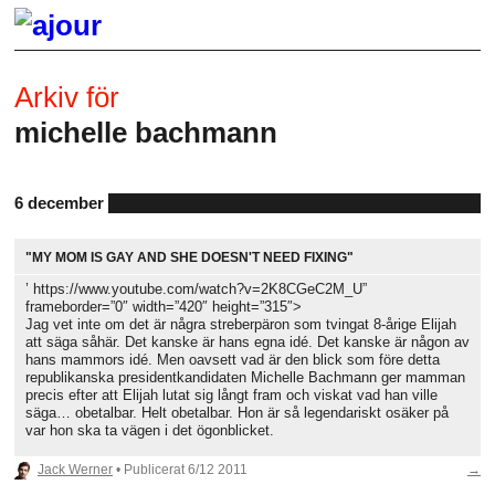
Arkiv för
michelle bachmann
6 december
"MY MOM IS GAY AND SHE DOESN'T NEED FIXING"
’ https://www.youtube.com/watch?v=2K8CGeC2M_U”
frameborder=”0″ width=”420″ height=”315″>
Jag vet inte om det är några streberpäron som tvingat 8-årige Elijah
att säga såhär. Det kanske är hans egna idé. Det kanske är någon av
hans mammors idé. Men oavsett vad är den blick som före detta
republikanska presidentkandidaten Michelle Bachmann ger mamman
precis efter att Elijah lutat sig långt fram och viskat vad han ville
säga… obetalbar. Helt obetalbar. Hon är så legendariskt osäker på
var hon ska ta vägen i det ögonblicket.
Jack Werner
• Publicerat
6/12 2011
→