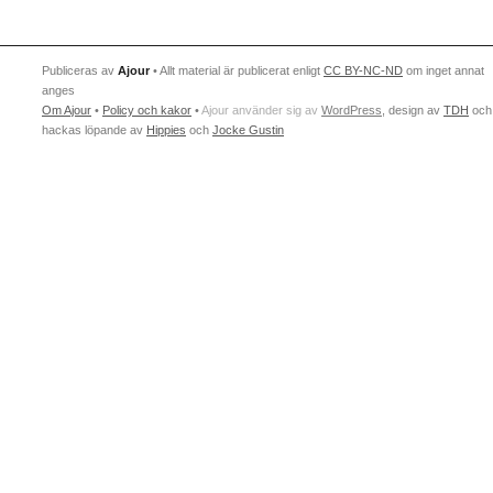
Publiceras av
Ajour
• Allt material är publicerat enligt
CC BY-NC-ND
om inget annat
anges
Om Ajour
•
Policy och kakor
•
Ajour använder sig av
WordPress
, design av
TDH
och
hackas löpande av
Hippies
och
Jocke Gustin