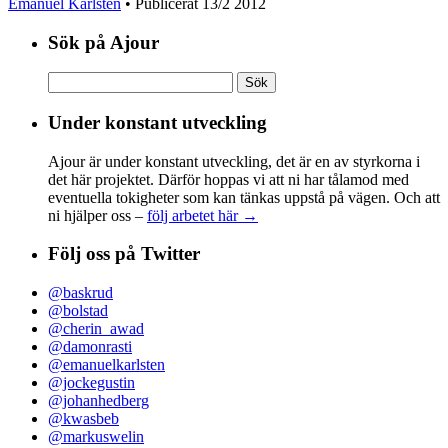
Emanuel Karlsten
• Publicerat
13/2 2012
Sök på Ajour
Sök
efter:
Under konstant utveckling
Ajour är under konstant utveckling, det är en av styrkorna i
det här projektet. Därför hoppas vi att ni har tålamod med
eventuella tokigheter som kan tänkas uppstå på vägen. Och att
ni hjälper oss –
följ arbetet här →
Följ oss på Twitter
@baskrud
@bolstad
@cherin_awad
@damonrasti
@emanuelkarlsten
@jockegustin
@johanhedberg
@kwasbeb
@markuswelin