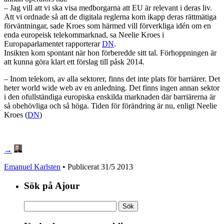
– Jag vill att vi ska visa medborgarna att EU är relevant i deras liv.
Att vi ordnade så att de digitala reglerna kom ikapp deras rättmätiga
förväntningar, sade Kroes som härmed vill förverkliga idén om en
enda europeisk telekommarknad, sa Neelie Kroes i
Europaparlamentet rapporterar
DN
.
Insikten kom spontant när hon förberedde sitt tal. Förhoppningen är
att kunna göra klart ett förslag till påsk 2014.
– Inom telekom, av alla sektorer, finns det inte plats för barriärer. Det
heter world wide web av en anledning. Det finns ingen annan sektor
i den ofullständiga europiska enskilda marknaden där barriärerna är
så obehövliga och så höga. Tiden för förändring är nu, enligt Neelie
Kroes (
DN
)
→
Emanuel Karlsten
• Publicerat
31/5 2013
Sök på Ajour
Sök
efter: