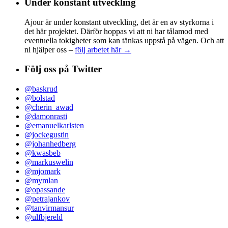
Under konstant utveckling
Ajour är under konstant utveckling, det är en av styrkorna i
det här projektet. Därför hoppas vi att ni har tålamod med
eventuella tokigheter som kan tänkas uppstå på vägen. Och att
ni hjälper oss –
följ arbetet här →
Följ oss på Twitter
@baskrud
@bolstad
@cherin_awad
@damonrasti
@emanuelkarlsten
@jockegustin
@johanhedberg
@kwasbeb
@markuswelin
@mjomark
@mymlan
@opassande
@petrajankov
@tanvirmansur
@ulfbjereld