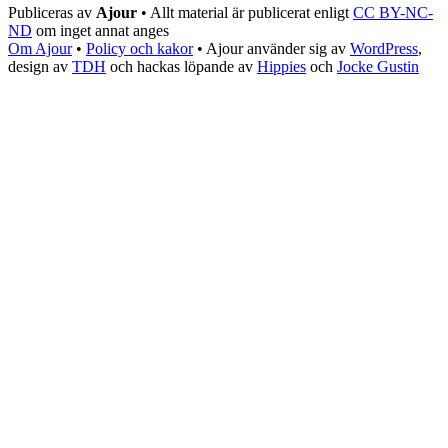
Publiceras av
Ajour
• Allt material är publicerat enligt
CC BY-NC-
ND
om inget annat anges
Om Ajour
•
Policy och kakor
•
Ajour använder sig av
WordPress
,
design av
TDH
och hackas löpande av
Hippies
och
Jocke Gustin