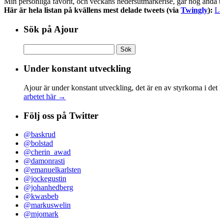
Min personliga favorit, och veckans hedersutmärkerlse, går nog ändå t
Här är hela listan på kvällens mest delade tweets (via
Twingly
):
L
Sök på Ajour
Sök
efter:
Under konstant utveckling
Ajour är under konstant utveckling, det är en av styrkorna i det
arbetet här →
Följ oss på Twitter
@baskrud
@bolstad
@cherin_awad
@damonrasti
@emanuelkarlsten
@jockegustin
@johanhedberg
@kwasbeb
@markuswelin
@mjomark