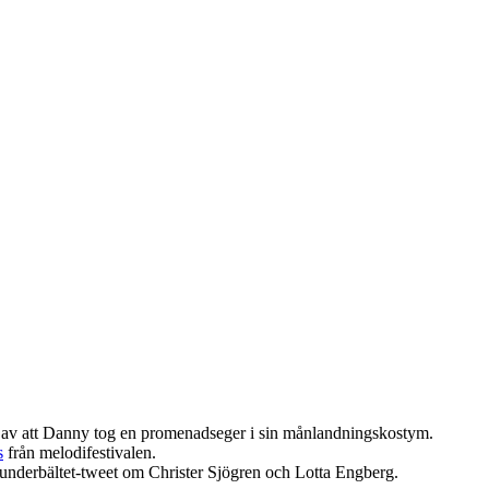
p av att Danny tog en promenadseger i sin månlandningskostym.
s
från melodifestivalen.
underbältet-tweet om Christer Sjögren och Lotta Engberg.