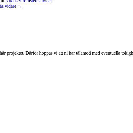
ill
Niklas Strömstedts tweet
.
äs vidare →
 här projektet. Därför hoppas vi att ni har tålamod med eventuella toki