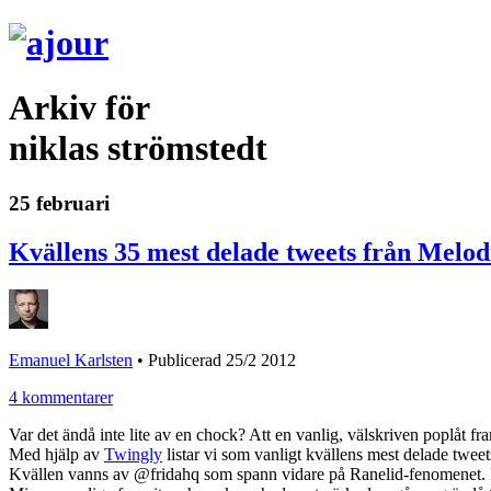
Arkiv för
niklas strömstedt
25 februari
Kvällens 35 mest delade tweets från Melodi
Emanuel Karlsten
•
Publicerad 25/2 2012
4 kommentarer
Var det ändå inte lite av en chock? Att en vanlig, välskriven poplå
Med hjälp av
Twingly
listar vi som vanligt kvällens mest delade twee
Kvällen vanns av @fridahq som spann vidare på Ranelid-fenomenet. I