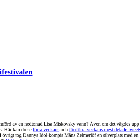
festivalen
t framförd av en nedtonad Lisa Miskovsky vann? Även om det vägdes up
ts. Här kan du se
förra veckans
och
förrförra veckans mest delade tweet
 övrigt tog Dannys Idol-kompis Måns Zelmerlöf en silverplats med en 