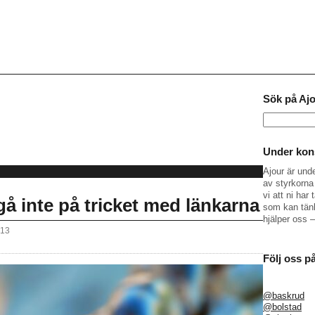
Sök på Aj
Sök
efter:
Under kons
Ajour är und
av styrkorna 
vi att ni ha
 gå inte på tricket med länkarna
som kan tänk
hjälper oss 
013
Följ oss p
@baskrud
@bolstad