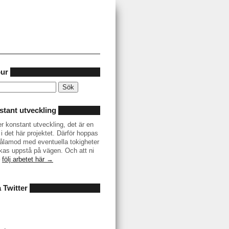
our
tant utveckling
er konstant utveckling, det är en
i det här projektet. Därför hoppas
r tålamod med eventuella tokigheter
as uppstå på vägen. Och att ni
–
följ arbetet här →
å Twitter