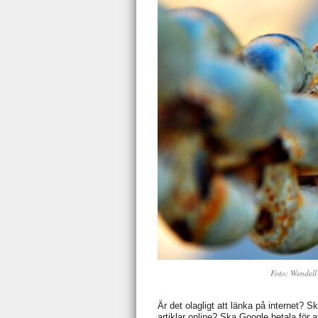
Foto: Wendell
Är det olagligt att länka på internet? S
artiklar
online? Ska
Google betala för a