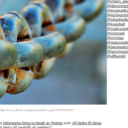
@cherin_aw
@damonrast
@emanuelka
@jockegusti
@johanhedb
@kwasbeb
@markuswel
@mjomark
@mymlan
@opassand
@petrajanko
@tanvirman
@ulfbjereld
 http://www.flickr.com/photos/intherough/3470183543/
ka
tidningarna börja ta betalt av företag
som
vill länka till deras
tt länka
till innehåll på webben?