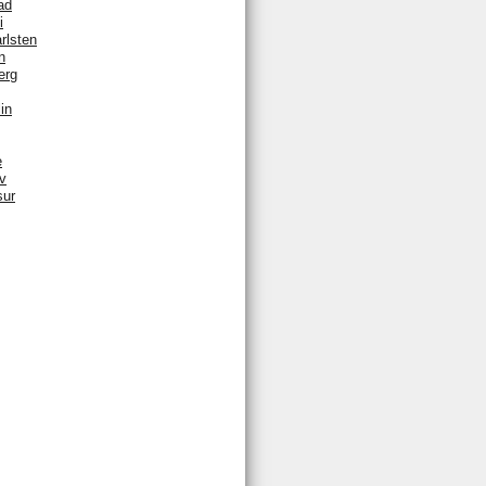
ad
i
rlsten
n
erg
in
e
v
sur