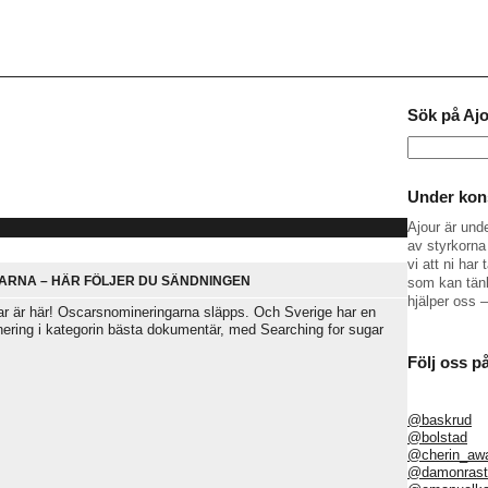
Sök på Aj
Sök
efter:
Under kons
Ajour är und
av styrkorna 
vi att ni ha
ARNA – HÄR FÖLJER DU SÄNDNINGEN
som kan tänk
hjälper oss 
rdar är här! Oscarsnomineringarna släpps. Och Sverige har en
ering i kategorin bästa dokumentär, med Searching for sugar
Följ oss p
@baskrud
@bolstad
@cherin_aw
@damonrast