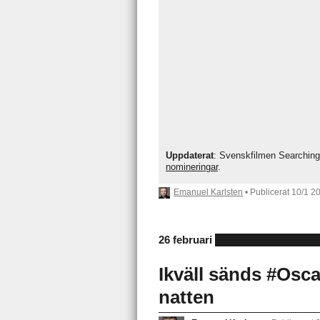
Uppdaterat
: Svenskfilmen Searching
nomineringar
.
Emanuel Karlsten
• Publicerat
10/1 2
26 februari
Ikväll sänds #Osc
natten