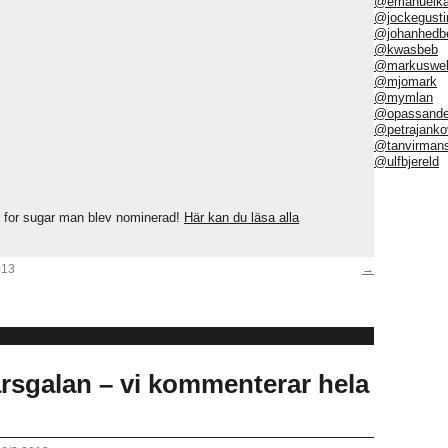
@emanuelka
@jockegusti
@johanhedb
@kwasbeb
@markuswel
@mjomark
@mymlan
@opassand
@petrajanko
@tanvirman
@ulfbjereld
 for sugar man blev nominerad!
Här kan du läsa alla
013
→
arsgalan – vi kommenterar hela