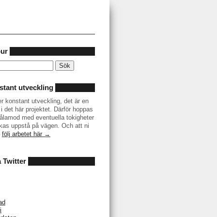
our
tant utveckling
er konstant utveckling, det är en
i det här projektet. Därför hoppas
r tålamod med eventuella tokigheter
as uppstå på vägen. Och att ni
–
följ arbetet här →
å Twitter
ad
i