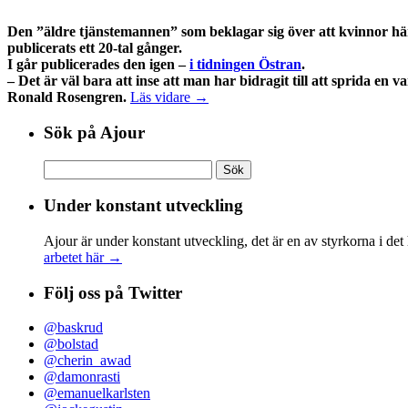
Den ”äldre tjänstemannen” som beklagar sig över att kvinnor hän
publicerats ett 20-tal gånger.
I går publicerades den igen –
i tidningen Östran
.
– Det är väl bara att inse att man har bidragit till att sprida e
Ronald Rosengren.
Läs vidare →
Sök på Ajour
Sök
efter:
Under konstant utveckling
Ajour är under konstant utveckling, det är en av styrkorna i det
arbetet här →
Följ oss på Twitter
@baskrud
@bolstad
@cherin_awad
@damonrasti
@emanuelkarlsten