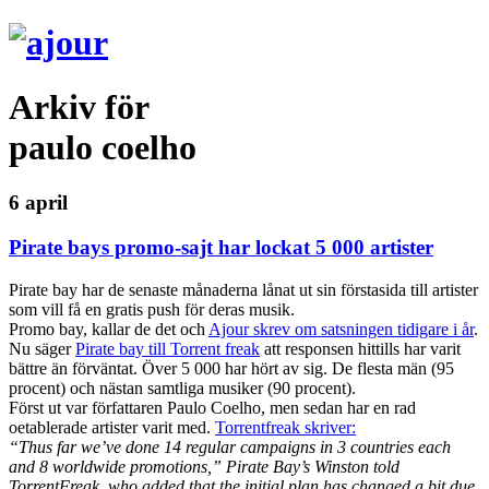
Arkiv för
paulo coelho
6 april
Pirate bays promo-sajt har lockat 5 000 artister
Pirate bay har de senaste månaderna lånat ut sin förstasida till artister
som vill få en gratis push för deras musik.
Promo bay, kallar de det och
Ajour skrev om satsningen tidigare i år
.
Nu säger
Pirate bay till Torrent freak
att responsen hittills har varit
bättre än förväntat. Över 5 000 har hört av sig. De flesta män (95
procent) och nästan samtliga musiker (90 procent).
Först ut var författaren Paulo Coelho, men sedan har en rad
oetablerade artister varit med.
Torrentfreak skriver:
“Thus far we’ve done 14 regular campaigns in 3 countries each
and 8 worldwide promotions,” Pirate Bay’s Winston told
TorrentFreak, who added that the initial plan has changed a bit due