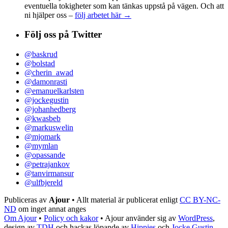
eventuella tokigheter som kan tänkas uppstå på vägen. Och att
ni hjälper oss –
följ arbetet här →
Följ oss på Twitter
@baskrud
@bolstad
@cherin_awad
@damonrasti
@emanuelkarlsten
@jockegustin
@johanhedberg
@kwasbeb
@markuswelin
@mjomark
@mymlan
@opassande
@petrajankov
@tanvirmansur
@ulfbjereld
Publiceras av
Ajour
• Allt material är publicerat enligt
CC BY-NC-
ND
om inget annat anges
Om Ajour
•
Policy och kakor
•
Ajour använder sig av
WordPress
,
design av
TDH
och hackas löpande av
Hippies
och
Jocke Gustin