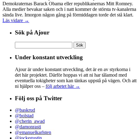
Demokraternas Barack Obama eller republikanernas Mitt Romney.
Alla medier bevakar saken och i natt kommer de största tv-kanalerna
sända live. Imorgon någon gång på förmiddagen torde det stå klart.
Läs vidare →
Sök på Ajour
Sök
efter:
Under konstant utveckling
Ajour är under konstant utveckling, det är en av styrkorna i
det här projektet. Därför hoppas vi att ni har tålamod med
eventuella tokigheter som kan tänkas uppstå på vägen. Och att
ni hjälper oss –
följ arbetet här →
Följ oss på Twitter
@baskrud
@bolstad
@cherin_awad
@damonrasti
@emanuelkarlsten
@jockegustin