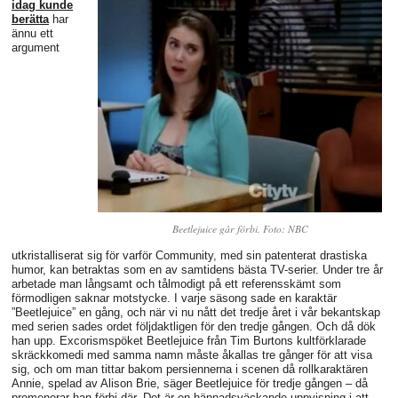
idag kunde
berätta
har
ännu ett
argument
Beetlejuice går förbi. Foto: NBC
utkristalliserat sig för varför Community, med sin patenterat drastiska
humor, kan betraktas som en av samtidens bästa TV-serier. Under tre år
arbetade man långsamt och tålmodigt på ett referensskämt som
förmodligen saknar motstycke. I varje säsong sade en karaktär
”Beetlejuice” en gång, och när vi nu nått det tredje året i vår bekantskap
med serien sades ordet följdaktligen för den tredje gången. Och då dök
han upp. Excorismspöket Beetlejuice från Tim Burtons kultförklarade
skräckkomedi med samma namn måste åkallas tre gånger för att visa
sig, och om man tittar bakom persiennerna i scenen då rollkaraktären
Annie, spelad av Alison Brie, säger Beetlejuice för tredje gången – då
promenerar han förbi där. Det är en häpnadsväckande uppvisning i att