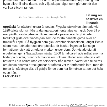
hysa tilltro till sina tittare, och vilja skapa något som går utanför den
vanliga sitcom-ramen.
Låt mig nu
En örn i Nascaöknen. Foto: Google Earth
beskriva en
liknande
upptäckt
för nästan hundra år sedan. Flygplanstekniken lämnade vid
1920-talets slut sin första darriga experimentstatus och gick över till en
mer pålitlig vardagsteknik. Kommersiella passagerarflyg började
försiktigt glida över världsytan som de första bananflugorna över en
fruktskål i april. På flygplan som gick ovanför Nascaöknen, längst Perus
södra kust, började resenärer påpeka för besättningen att konstiga
formationer gick att uttyda ur marken under dem. Det visade sig att
urbefolkningen i Naszaöknen nästan 1500 år tidigare hade målat enorma
bilder på hundar, örnar och människor i öknen. Bilder som inte gick att
betrakta i sin helhet utan ett perspektiv från himlen. Varför och till vems
ära dessa enorma streckgubbar är utförda vet vi fortfarande inte, men de
tronar än så länge där, till glädje för de som har förmånen att se det hela
ovanifrån.
LÄS VIDARE →
Publiceras av
Ajour
• Allt material är publicerat enligt
CC BY-NC-ND
om inget annat