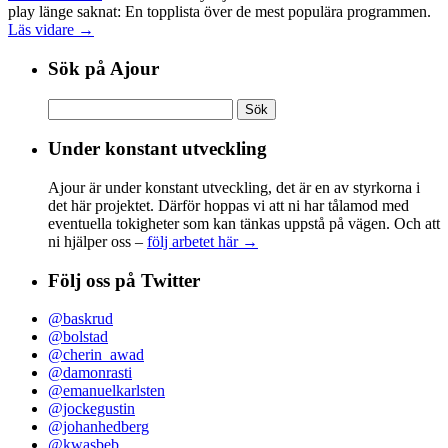
play länge saknat: En topplista över de mest populära programmen.
Läs vidare →
Sök på Ajour
Sök
efter:
Under konstant utveckling
Ajour är under konstant utveckling, det är en av styrkorna i
det här projektet. Därför hoppas vi att ni har tålamod med
eventuella tokigheter som kan tänkas uppstå på vägen. Och att
ni hjälper oss –
följ arbetet här →
Följ oss på Twitter
@baskrud
@bolstad
@cherin_awad
@damonrasti
@emanuelkarlsten
@jockegustin
@johanhedberg
@kwasbeb