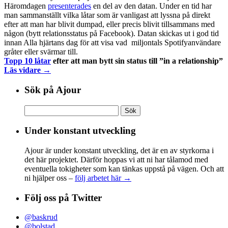
Häromdagen
presenterades
en del av den datan. Under en tid har
man sammanställt vilka låtar som är vanligast att lyssna på direkt
efter att man har blivit dumpad, eller precis blivit tillsammans med
någon (bytt relationsstatus på Facebook). Datan skickas ut i god tid
innan Alla hjärtans dag för att visa vad miljontals Spotifyanvändare
gråter eller svärmar till.
Topp 10 låtar
efter att man bytt sin status till ”in a relationship”
Läs vidare →
Sök på Ajour
Sök
efter:
Under konstant utveckling
Ajour är under konstant utveckling, det är en av styrkorna i
det här projektet. Därför hoppas vi att ni har tålamod med
eventuella tokigheter som kan tänkas uppstå på vägen. Och att
ni hjälper oss –
följ arbetet här →
Följ oss på Twitter
@baskrud
@bolstad