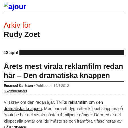
Arkiv för
Rudy Zoet
12 april
Årets mest virala reklamfilm redan
här – Den dramatiska knappen
Emanuel Karlsten
•
Publicerad 12/4 2012
5 kommentarer
Vi skrev om den redan igår,
TNT:s reklamfilm om den
dramatiska knappen
. Men bara ett dygn efter klippet släpptes på
Youtube har det visats nästan 4 miljoner gånger. Därmed är det
klippet alla pratar om, du måste se och framförallt fascineras av.
LÄS VIDARE →