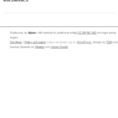
Publiceras av
Ajour
• Allt material är publicerat enligt
CC BY-NC-ND
om inget annat
anges
Om Ajour
•
Policy och kakor
•
Ajour använder sig av
WordPress
, design av
TDH
och
hackas löpande av
Hippies
och
Jocke Gustin