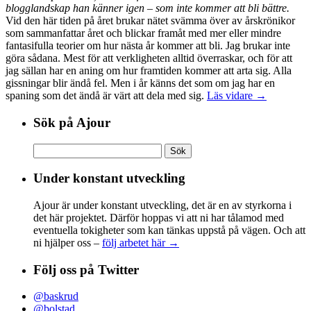
blogglandskap han känner igen – som inte kommer att bli bättre.
Vid den här tiden på året brukar nätet svämma över av årskrönikor
som sammanfattar året och blickar framåt med mer eller mindre
fantasifulla teorier om hur nästa år kommer att bli. Jag brukar inte
göra sådana. Mest för att verkligheten alltid överraskar, och för att
jag sällan har en aning om hur framtiden kommer att arta sig. Alla
gissningar blir ändå fel. Men i år känns det som om jag har en
spaning som det ändå är värt att dela med sig.
Läs vidare →
Sök på Ajour
Sök
efter:
Under konstant utveckling
Ajour är under konstant utveckling, det är en av styrkorna i
det här projektet. Därför hoppas vi att ni har tålamod med
eventuella tokigheter som kan tänkas uppstå på vägen. Och att
ni hjälper oss –
följ arbetet här →
Följ oss på Twitter
@baskrud
@bolstad