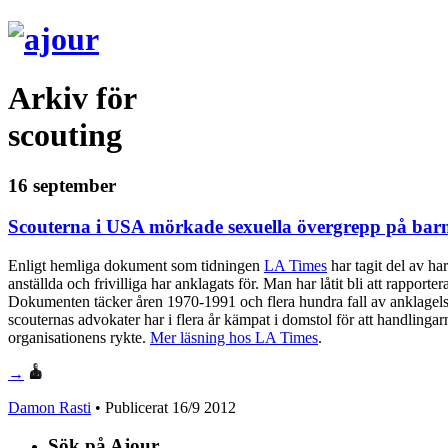
Arkiv för
scouting
16 september
Scouterna i USA mörkade sexuella övergrepp på barn 
Enligt hemliga dokument som tidningen
LA Times
har tagit del av har
anställda och frivilliga har anklagats för. Man har låtit bli att rapporte
Dokumenten täcker åren 1970-1991 och flera hundra fall av anklagelser
scouternas advokater har i flera år kämpat i domstol för att handlingarn
organisationens rykte.
Mer läsning hos LA Times
.
→
Damon Rasti
• Publicerat
16/9 2012
Sök på Ajour