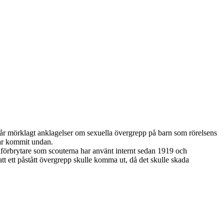
 år mörklagt anklagelser om sexuella övergrepp på barn som rörelsens
a har kommit undan.
lförbrytare som scouterna har använt internt sedan 1919 och
 att ett påstått övergrepp skulle komma ut, då det skulle skada