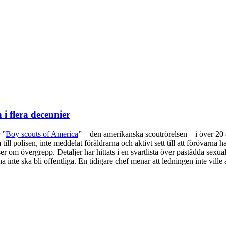
i flera decennier
 ”
Boy scouts of America
” – den amerikanska scoutrörelsen – i över 20
ra till polisen, inte meddelat föräldrarna och aktivt sett till att förövarn
 om övergrepp. Detaljer har hittats i en svartlista över påstådda sexua
a inte ska bli offentliga. En tidigare chef menar att ledningen inte ville