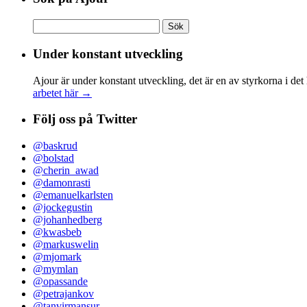
Sök
efter:
Under konstant utveckling
Ajour är under konstant utveckling, det är en av styrkorna i det
arbetet här →
Följ oss på Twitter
@baskrud
@bolstad
@cherin_awad
@damonrasti
@emanuelkarlsten
@jockegustin
@johanhedberg
@kwasbeb
@markuswelin
@mjomark
@mymlan
@opassande
@petrajankov
@tanvirmansur