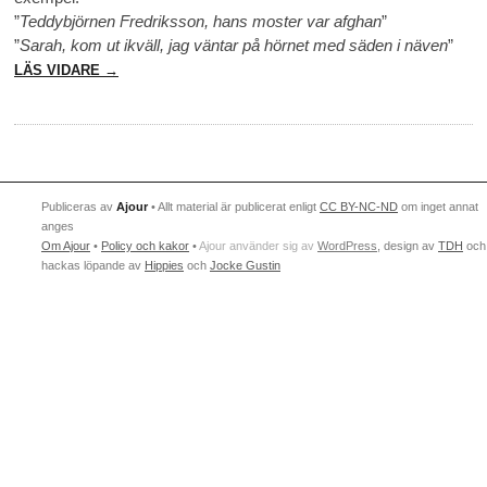
”
Teddybjörnen Fredriksson, hans moster var afghan
”
”
Sarah, kom ut ikväll, jag väntar på hörnet med säden i näven
”
LÄS VIDARE →
Publiceras av
Ajour
• Allt material är publicerat enligt
CC BY-NC-ND
om inget annat
anges
Om Ajour
•
Policy och kakor
•
Ajour använder sig av
WordPress
, design av
TDH
och
hackas löpande av
Hippies
och
Jocke Gustin