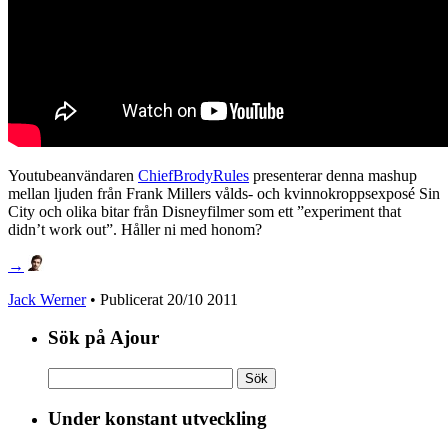
Youtubeanvändaren
ChiefBrodyRules
presenterar denna mashup
mellan ljuden från Frank Millers vålds- och kvinnokroppsexposé Sin
City och olika bitar från Disneyfilmer som ett ”experiment that
didn’t work out”. Håller ni med honom?
→
Jack Werner
• Publicerat
20/10 2011
Sök på Ajour
Sök
efter:
Under konstant utveckling