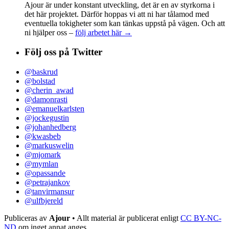
Ajour är under konstant utveckling, det är en av styrkorna i
det här projektet. Därför hoppas vi att ni har tålamod med
eventuella tokigheter som kan tänkas uppstå på vägen. Och att
ni hjälper oss –
följ arbetet här →
Följ oss på Twitter
@baskrud
@bolstad
@cherin_awad
@damonrasti
@emanuelkarlsten
@jockegustin
@johanhedberg
@kwasbeb
@markuswelin
@mjomark
@mymlan
@opassande
@petrajankov
@tanvirmansur
@ulfbjereld
Publiceras av
Ajour
• Allt material är publicerat enligt
CC BY-NC-
ND
om inget annat anges