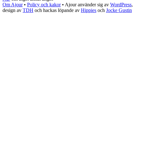
Om Ajour
•
Policy och kakor
•
Ajour använder sig av
WordPress
,
design av
TDH
och hackas löpande av
Hippies
och
Jocke Gustin