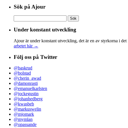
Sök på Ajour
Sök
efter:
Under konstant utveckling
Ajour är under konstant utveckling, det är en av styrkorna i det
arbetet här →
Följ oss på Twitter
@baskrud
@bolstad
@cherin_awad
@damonrasti
@emanuelkarlsten
@jockegustin
@johanhedberg
@kwasbeb
@markuswelin
@mjomark
@mymlan
@opassande