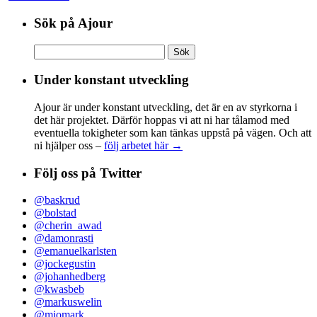
Sök på Ajour
Sök
efter:
Under konstant utveckling
Ajour är under konstant utveckling, det är en av styrkorna i
det här projektet. Därför hoppas vi att ni har tålamod med
eventuella tokigheter som kan tänkas uppstå på vägen. Och att
ni hjälper oss –
följ arbetet här →
Följ oss på Twitter
@baskrud
@bolstad
@cherin_awad
@damonrasti
@emanuelkarlsten
@jockegustin
@johanhedberg
@kwasbeb
@markuswelin
@mjomark