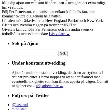
hålla dig ajour om vad som händer i natt – och göra det extra roligt,
har vi ett tips.
Följ Per Pettersson, ett maniskt amerikansk fotbolls-fan, som
kommer twittra dig genom hela natten.
I finalen möts ärkerivalerna New England Patriots och New York
Giants och svenska taggen på twitter är #NFLse.
Givetvis kan du följa Per Pettersson och alla andra svenska
fotbollsfans tweets här nedan:
Läs vidare →
Sök på Ajour
Sök
efter:
Under konstant utveckling
Ajour är under konstant utveckling, det är en av styrkorna i
det här projektet. Därför hoppas vi att ni har tålamod med
eventuella tokigheter som kan tänkas uppstå på vägen. Och att
ni hjälper oss –
följ arbetet här →
Följ oss på Twitter
@baskrud
@bolstad