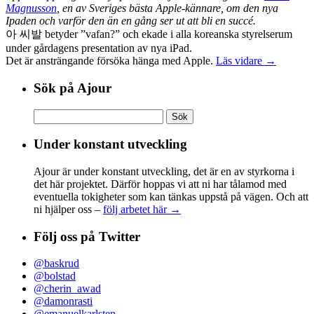
Magnusson
, en av Sveriges bästa Apple-kännare, om den nya
Ipaden och varför den än en gång ser ut att bli en succé.
아 씨발 betyder ”vafan?” och ekade i alla koreanska styrelserum
under gårdagens presentation av nya iPad.
Det är ansträngande försöka hänga med Apple.
Läs vidare →
Sök på Ajour
Sök
efter:
Under konstant utveckling
Ajour är under konstant utveckling, det är en av styrkorna i
det här projektet. Därför hoppas vi att ni har tålamod med
eventuella tokigheter som kan tänkas uppstå på vägen. Och att
ni hjälper oss –
följ arbetet här →
Följ oss på Twitter
@baskrud
@bolstad
@cherin_awad
@damonrasti
@emanuelkarlsten