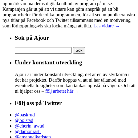
uppmärksamma deras digitala utbud av program på ur.se.
Kampanjen går ut på att vi tittare kan göra anspråk på att bli
programchefer för de olika programmen, för att sedan publicera våra
nya titlar på Facebook och Twitter tillsammans med en motivering
som förhoppningsvis ska locka många att titta.
Läs vidare →
Sök på Ajour
Sök
efter:
Under konstant utveckling
Ajour är under konstant utveckling, det är en av styrkorna i
det här projektet. Därför hoppas vi att ni har tålamod med
eventuella tokigheter som kan tänkas uppstå på vägen. Och att
ni hjälper oss –
följ arbetet här →
Följ oss på Twitter
@baskrud
@bolstad
@cherin_awad
@damonrasti
@emanuelkarlsten