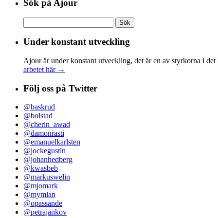
Sök på Ajour
Sök
efter:
Under konstant utveckling
Ajour är under konstant utveckling, det är en av styrkorna i det
arbetet här →
Följ oss på Twitter
@baskrud
@bolstad
@cherin_awad
@damonrasti
@emanuelkarlsten
@jockegustin
@johanhedberg
@kwasbeb
@markuswelin
@mjomark
@mymlan
@opassande
@petrajankov