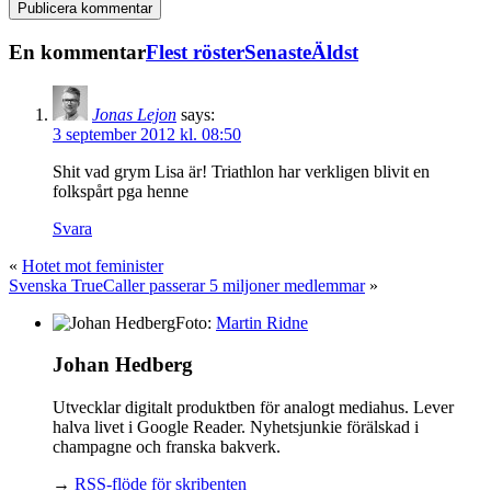
En kommentar
Flest röster
Senaste
Äldst
Jonas Lejon
says:
3 september 2012 kl. 08:50
Shit vad grym Lisa är! Triathlon har verkligen blivit en
folkspårt pga henne
Svara
«
Hotet mot feminister
Svenska TrueCaller passerar 5 miljoner medlemmar
»
Foto:
Martin Ridne
Johan Hedberg
Utvecklar digitalt produktben för analogt mediahus. Lever
halva livet i Google Reader. Nyhetsjunkie förälskad i
champagne och franska bakverk.
→
RSS-flöde för skribenten