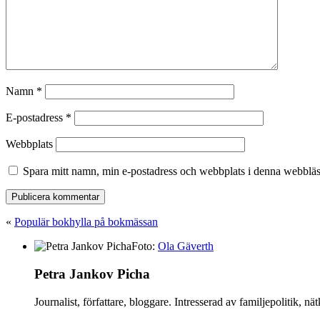
Namn
*
E-postadress
*
Webbplats
Spara mitt namn, min e-postadress och webbplats i denna webbläsa
«
Populär bokhylla på bokmässan
Foto:
Ola Gäverth
Petra Jankov Picha
Journalist, författare, bloggare. Intresserad av familjepolitik, 