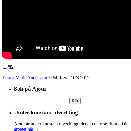
→
Emma Marie Andersson
• Publicerat
10/3 2012
Sök på Ajour
Sök
efter:
Under konstant utveckling
Ajour är under konstant utveckling, det är en av styrkorna i det
arbetet här →