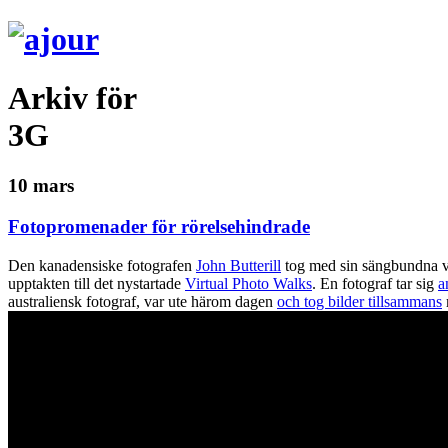
Arkiv för
3G
10 mars
Fotopromenader för rörelsehindrade
Den kanadensiske fotografen
John Butterill
tog med sin sängbundna 
upptakten till det nystartade
Virtual Photo Walks
. En fotograf tar sig
a
australiensk fotograf, var ute härom dagen
och tog bilder tillsammans