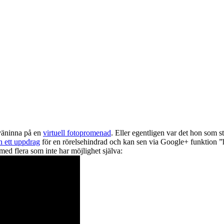
väninna på en
virtuell fotopromenad
. Eller egentligen var det hon som 
n ett uppdrag
för en rörelsehindrad och kan sen via Google+ funktion ”h
med flera som inte har möjlighet själva: