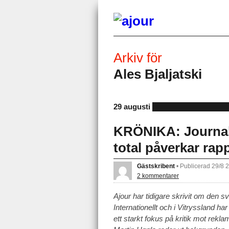
Arkiv för
Ales Bjaljatski
29 augusti
KRÖNIKA: Journali
total påverkar rap
Gästskribent
•
Publicerad 29/8 
2 kommentarer
Ajour har tidigare skrivit om den s
Internationellt och i Vitryssland ha
ett starkt fokus på kritik mot rek