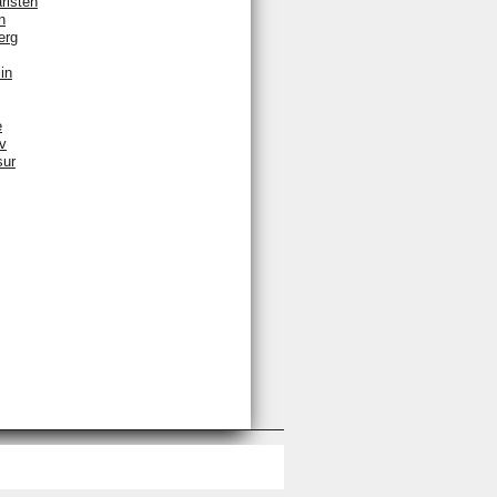
rlsten
n
erg
in
e
v
sur