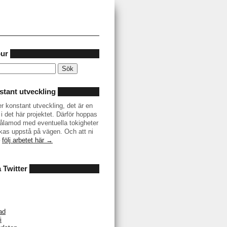
our
tant utveckling
er konstant utveckling, det är en
i det här projektet. Därför hoppas
r tålamod med eventuella tokigheter
as uppstå på vägen. Och att ni
–
följ arbetet här →
å Twitter
ad
i