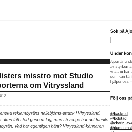
Sök på Aj
Sök
efter:
Under kons
Ajour är und
av styrkorna 
vi att ni ha
sters misstro mot Studio
som kan tänk
hjälper oss 
porterna om Vitryssland
2012
Följ oss p
venska reklambyråns nallebjörns-attack i Vitryssland.
@baskrud
@bolstad
r saken fått stort genomslag, men i Sverige har det funnits
@cherin_aw
lambyrån. Vad har egentligen hänt? Vitryssland-kännaren
@damonrast