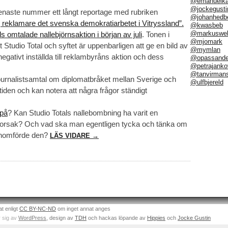
@emanuelka
@jockegusti
t senaste nummer ett långt reportage med rubriken
@johanhedb
g reklamare det svenska demokratiarbetet i Vitryssland”.
@kwasbeb
@markuswel
ls omtalade nallebjörnsaktion i början av juli
. Tonen i
@mjomark
t Studio Total och syftet är uppenbarligen att ge en bild av
@mymlan
gativt inställda till reklambyråns aktion och dess
@opassand
@petrajanko
@tanvirman
ournalistsamtal om diplomatbråket mellan Sverige och
@ulfbjereld
iden och kan notera att några frågor ständigt
 på
? Kan Studio Totals nallebombning ha varit en
e orsak? Och vad ska man egentligen tycka och tänka om
enomförde den?
LÄS VIDARE →
at enligt
CC BY-NC-ND
om inget annat anges
 sig av
WordPress
, design av
TDH
och hackas löpande av
Hippies
och
Jocke Gustin