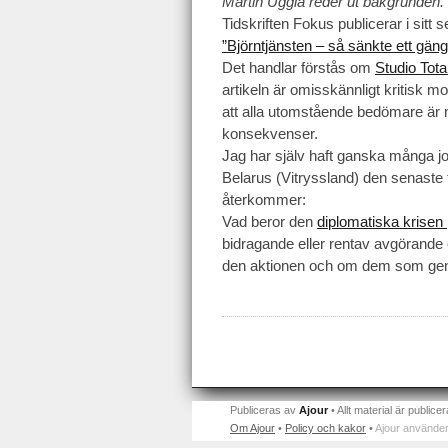
Martin Uggla reder ut bakgrunden.
Tidskriften Fokus publicerar i sit
”Björntjänsten – så sänkte ett gän
Det handlar förstås om
Studio Tota
artikeln är omisskännligt kritisk mo
att alla utomstående bedömare är ne
konsekvenser.
Jag har själv haft ganska många j
Belarus (Vitryssland) den senaste t
återkommer:
Vad beror den
diplomatiska krisen
bidragande eller rentav avgörand
den aktionen och om dem som g
Publiceras av
Ajour
• Allt material är publicer
Om Ajour
•
Policy och kakor
•
Ajour använder