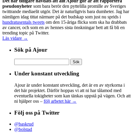
Det har tidigare hävdats att allt Ajour gör är att rapportera
pseudonyheter
som bara berör den pyttelilla promille av Sveriges
twittrande mediaelit utgör. Det är naturligtvis bara dumheter. Jag har
nämligen idag tittat närmare på det budskap som just nu sprids i
hundratusentals tweets
om den 15-åriga flicka som ska ha drabbats
av cancer, och som en av hennes sista önskningar bett att få bli en
trending topic på Twitter.
Läs vidare →
Sök på Ajour
Sök
efter:
Under konstant utveckling
Ajour är under konstant utveckling, det är en av styrkorna i
det här projektet. Därför hoppas vi att ni har tålamod med
eventuella tokigheter som kan tänkas uppstå på vägen. Och att
ni hjälper oss –
följ arbetet här →
Följ oss på Twitter
@baskrud
@bolstad