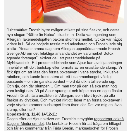
Juicemärket Froosh bytte nyligen etikett på sina flaskor, och deras
nya slogan ”Bättre än Botox” flikades in. Detta var ingenting som
Allergan, läkemedelsjätten bakom skönhetsmedlet, tyckte var något
vidare kul. Så de började rassla med advokater, och Froosh lade sig
platta. ”Redan samma dag som Allergan uppmärksammade Froosh
Sverige AB om det felaktiga användandet av varumärket Botox
agerade företaget”, skriver de
i ett pressmeddelande
på
MyNewsdesk. Ett pressmeddelande som Ajour kan avslöja antingen
innehåller ett dolt budskap eller formats av en enastående slump. Vi
fick tips om att läsa den första bokstaven i varje stycke, inklusive
rubriken, och kunde konstatera att ett i sammanhanget väldigt
passande – om än ganska burdust – ord då utkristalliserade sig.
Och tja, den där slumpen… Om man tror på den så ska man nog
vara lovligt naiv. Vi på Ajour sprang ut och köpte oss en egen flaska
Froosh för att läsa ursäkten till Allergan, som blivit tryckt på alla
flaskor av drycken. Och mycket riktigt: läser man första bokstaven i
varje stycke kommer budskapet fram även där. Det var mig en jävla
slump, eller hur?
Uppdatering, 11.40 14/12-11:
Dagen efter att Ajour skriver om Froosh’s smyghån
rapporterar också
Dagens Media om det
. De kontaktar Froosh för att fråga om tilltaget,
och får en kommentar från Frida Bredin, marknadschef för Froosh