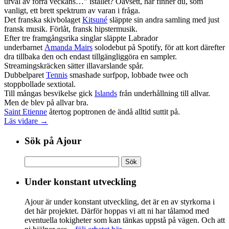
urval av förra veckans…” istället? Oavsett, här finner du, som
vanligt, ett brett spektrum av varan i fråga.
Det franska skivbolaget
Kitsuné
släppte sin andra samling med just
fransk musik. Förlåt, fransk hipstermusik.
Efter tre framgångsrika singlar släppte Labrador
underbarnet
Amanda Mairs
solodebut på Spotify, för att kort därefter
dra tillbaka den och endast tillgängliggöra en sampler.
Streamingskräcken sätter illavarslande spår.
Dubbelparet
Tennis
smashade surfpop, lobbade twee och
stoppbollade sextiotal.
Till mångas besvikelse gick
Islands
från underhållning till allvar.
Men de blev på allvar bra.
Saint Etienne
återtog poptronen de ändå alltid suttit på.
Läs vidare →
Sök på Ajour
Sök
efter:
Under konstant utveckling
Ajour är under konstant utveckling, det är en av styrkorna i
det här projektet. Därför hoppas vi att ni har tålamod med
eventuella tokigheter som kan tänkas uppstå på vägen. Och att