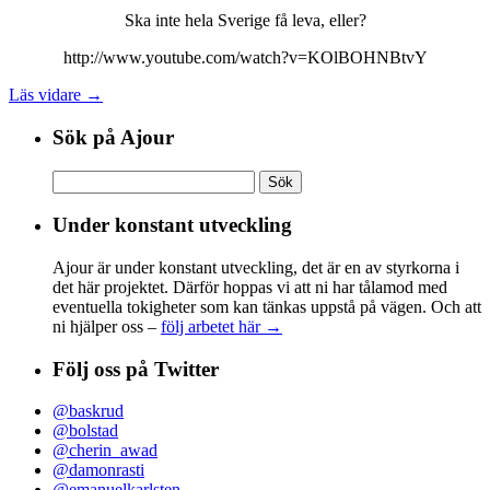
Ska inte hela Sverige få leva, eller?
http://www.youtube.com/watch?v=KOlBOHNBtvY
Läs vidare →
Sök på Ajour
Sök
efter:
Under konstant utveckling
Ajour är under konstant utveckling, det är en av styrkorna i
det här projektet. Därför hoppas vi att ni har tålamod med
eventuella tokigheter som kan tänkas uppstå på vägen. Och att
ni hjälper oss –
följ arbetet här →
Följ oss på Twitter
@baskrud
@bolstad
@cherin_awad
@damonrasti
@emanuelkarlsten