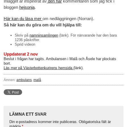
Inlägget är inspirerat av
den här
kommentaren som jag fick i
bloggen
hejsonja
.
Här kan du läsa mer
om nedläggningen (Norran).
Så här kan du göra om du vill hjälpa till:
Skriv på
namninsamlingen
(länk). För närvarande har den bara
1236 påskrifter.
Sprid videon
Uppdaterat 2 nov
Beslut i frågan har tagits. Ambulansen i Malå och Åsele har plockats
bort.
Läs mer på Västerbottenkurirens hemsida
(länk).
Ämnen:
ambulans
,
malå
LÄMNA ETT SVAR
Din e-postadress kommer inte publiceras.
Obligatoriska fält är
märkta
*