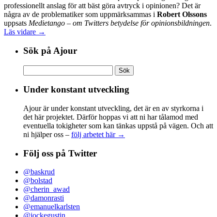
professionellt anslag för att bäst göra avtryck i opinionen? Det är
några av de problematiker som uppmärksammas i
Robert Olssons
uppsats
Medietango – om Twitters betydelse för opinionsbildningen
.
Läs vidare →
Sök på Ajour
Sök
efter:
Under konstant utveckling
Ajour är under konstant utveckling, det är en av styrkorna i
det här projektet. Därför hoppas vi att ni har tålamod med
eventuella tokigheter som kan tänkas uppstå på vägen. Och att
ni hjälper oss –
följ arbetet här →
Följ oss på Twitter
@baskrud
@bolstad
@cherin_awad
@damonrasti
@emanuelkarlsten
@jockegustin