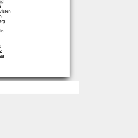
ad
i
rlsten
n
erg
in
e
v
sur