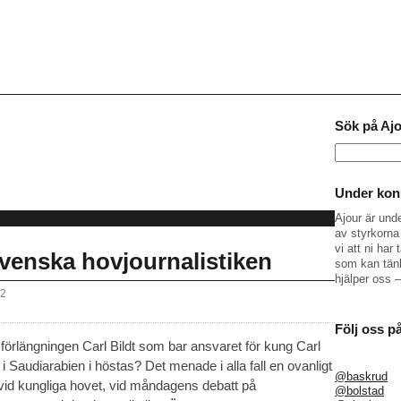
Sök på Aj
Sök
efter:
Under kons
Ajour är und
av styrkorna 
vi att ni ha
enska hovjournalistiken
som kan tänk
hjälper oss 
12
Följ oss p
 förlängningen Carl Bildt som bar ansvaret för kung Carl
i Saudiarabien i höstas? Det menade i alla fall en ovanligt
@baskrud
f vid kungliga hovet, vid måndagens debatt på
@bolstad