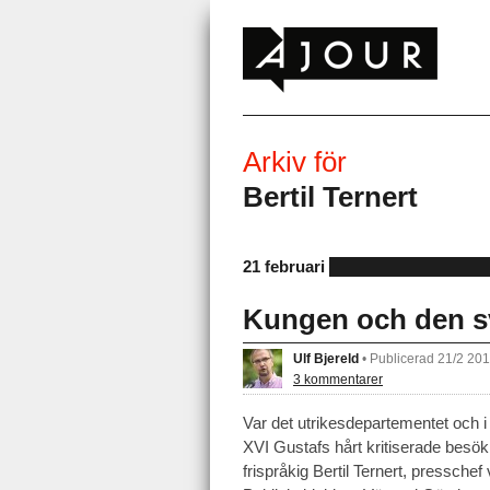
Arkiv för
Bertil Ternert
21 februari
Kungen och den sv
Ulf Bjereld
•
Publicerad 21/2 20
3 kommentarer
Var det utrikesdepartementet och i
XVI Gustafs hårt kritiserade besök 
frispråkig Bertil Ternert, pressche