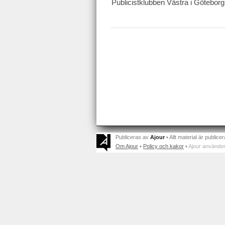
Publicistklubben Västra i Götebor
Publiceras av
Ajour
• Allt material är publicer
Om Ajour
•
Policy och kakor
•
Ajour använder