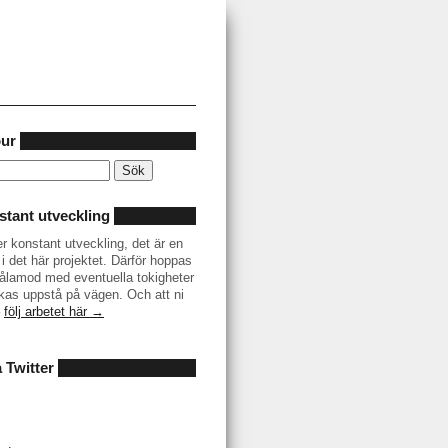
our
tant utveckling
er konstant utveckling, det är en
i det här projektet. Därför hoppas
r tålamod med eventuella tokigheter
as uppstå på vägen. Och att ni
–
följ arbetet här →
å Twitter