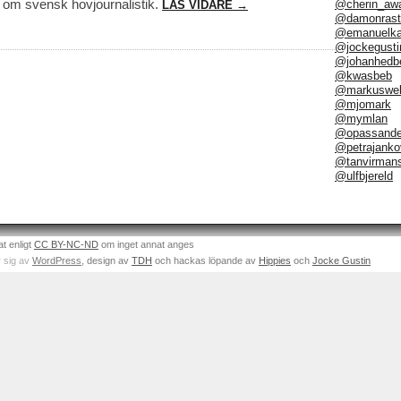
g om svensk hovjournalistik.
@cherin_aw
LÄS VIDARE →
@damonrast
@emanuelka
@jockegusti
@johanhedb
@kwasbeb
@markuswel
@mjomark
@mymlan
@opassand
@petrajanko
@tanvirman
@ulfbjereld
at enligt
CC BY-NC-ND
om inget annat anges
 sig av
WordPress
, design av
TDH
och hackas löpande av
Hippies
och
Jocke Gustin