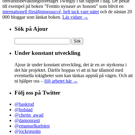
omvärldsbevakningsföretaget Twingly i sin rapport i dag. De pekar
till exempel på boken ”Femtio nynaser av honom” som blivit en
internationell försäljningssuccé, helt tack vare nätet
och de nästan 20
000 bloggar som länkat boken.
Läs vidare →
Sök på Ajour
Sök
efter:
Under konstant utveckling
Ajour är under konstant utveckling, det är en av styrkorna i
det här projektet. Därför hoppas vi att ni har tålamod med
eventuella tokigheter som kan tänkas uppstå på vägen. Och att
ni hjälper oss –
följ arbetet här →
Följ oss på Twitter
@baskrud
@bolstad
@cherin_awad
@damonrasti
@emanuelkarlsten
@jockegustin