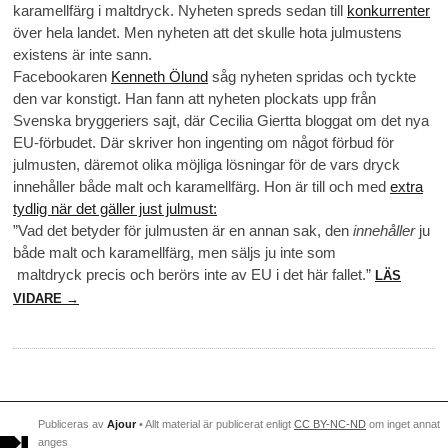
karamellfärg i maltdryck. Nyheten spreds sedan till
konkurrenter
över hela landet. Men nyheten att det skulle hota julmustens
existens är inte sann.
Facebookaren
Kenneth Ölund
såg nyheten spridas och tyckte
den var konstigt. Han fann att nyheten plockats upp från
Svenska bryggeriers sajt, där Cecilia Giertta bloggat om det nya
EU-förbudet. Där skriver hon ingenting om något förbud för
julmusten, däremot olika möjliga lösningar för de vars dryck
innehåller både malt och karamellfärg. Hon är till och med
extra
tydlig när det gäller just julmust:
”Vad det betyder för julmusten är en annan sak, den
innehåller
ju
både malt och karamellfärg, men säljs ju inte som
maltdryck precis och berörs inte av EU i det här fallet.”
LÄS
VIDARE →
Publiceras av
Ajour
• Allt material är publicerat enligt
CC BY-NC-ND
om inget annat
anges