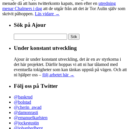
menade då att hans twitterkonto kapats, men efter en
utredning
menar Chalmers i dag
att de utgår från att det är Tor Aulin själv som
skrivit påhoppen.
Läs vidare →
Sök på Ajour
Sök
efter:
Under konstant utveckling
Ajour är under konstant utveckling, det är en av styrkorna i
det här projektet. Därför hoppas vi att ni har tålamod med
eventuella tokigheter som kan tänkas uppstå på vägen. Och att
ni hjälper oss –
följ arbetet här →
Följ oss på Twitter
@baskrud
@bolstad
@cherin_awad
@damonrasti
@emanuelkarlsten
@jockegustin
@johanhedberg