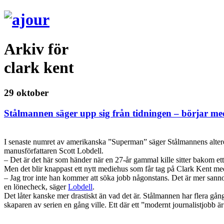
Arkiv för
clark kent
29 oktober
Stålmannen säger upp sig från tidningen – börjar m
I senaste numret av amerikanska ”Superman” säger Stålmannens alterego
manusförfattaren Scott Lobdell.
– Det är det här som händer när en 27-år gammal kille sitter bakom ett
Men det blir knappast ett nytt mediehus som får tag på Clark Kent me
– Jag tror inte han kommer att söka jobb någonstans. Det är mer sannol
en lönecheck, säger
Lobdell
.
Det låter kanske mer drastiskt än vad det är. Stålmannen har flera gång
skaparen av serien en gång ville. Ett där ett ”modernt journalistjobb är