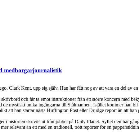
ed medborgarjournalistik
, Clark Kent, upp sig själv. Han har fått nog av att vara en del av en 
 skrivbord och får ta emot instruktioner från ett större koncern med be
d de mystiskt unika ingångarna till Stålmannen. Istället kommer han bli
ikt att han startar nästa Huffington Post eller Drudge report än att han
er i historien skrivits ut från jobbet på Daily Planet. Syftet den här gån
 mer relevant än ett med en tradionell, trött reporter för en papperstidni