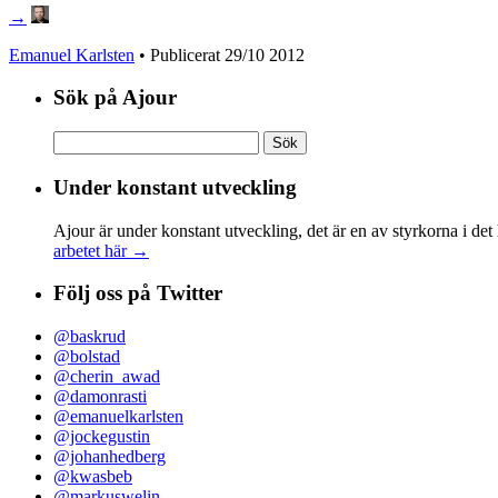
→
Emanuel Karlsten
• Publicerat
29/10 2012
Sök på Ajour
Sök
efter:
Under konstant utveckling
Ajour är under konstant utveckling, det är en av styrkorna i det
arbetet här →
Följ oss på Twitter
@baskrud
@bolstad
@cherin_awad
@damonrasti
@emanuelkarlsten
@jockegustin
@johanhedberg
@kwasbeb
@markuswelin