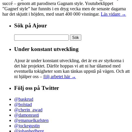
succé – genom att parodisera Gagnam style. Youtubeklippet
”Gagnef style” har funnits i en dryg vecka men de senaste dagarna
har det skjutit i höjden, med snart 400 000 visningar.
Läs vidare →
Sök på Ajour
Sök
efter:
Under konstant utveckling
Ajour är under konstant utveckling, det är en av styrkorna i
det här projektet. Därför hoppas vi att ni har tålamod med
eventuella tokigheter som kan tänkas uppstå på vägen. Och att
ni hjälper oss –
följ arbetet här →
Följ oss på Twitter
@baskrud
@bolstad
@cherin_awad
@damonrasti
@emanuelkarlsten
@jockegustin
@johanhedberg