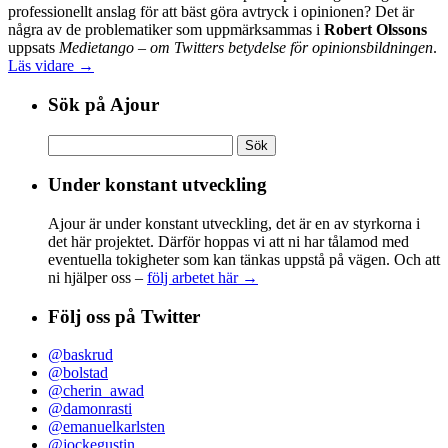
professionellt anslag för att bäst göra avtryck i opinionen? Det är
några av de problematiker som uppmärksammas i
Robert Olssons
uppsats
Medietango – om Twitters betydelse för opinionsbildningen
.
Läs vidare →
Sök på Ajour
Sök
efter:
Under konstant utveckling
Ajour är under konstant utveckling, det är en av styrkorna i
det här projektet. Därför hoppas vi att ni har tålamod med
eventuella tokigheter som kan tänkas uppstå på vägen. Och att
ni hjälper oss –
följ arbetet här →
Följ oss på Twitter
@baskrud
@bolstad
@cherin_awad
@damonrasti
@emanuelkarlsten
@jockegustin