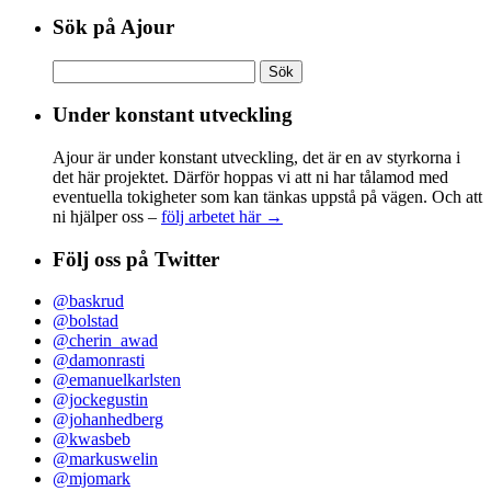
Sök på Ajour
Sök
efter:
Under konstant utveckling
Ajour är under konstant utveckling, det är en av styrkorna i
det här projektet. Därför hoppas vi att ni har tålamod med
eventuella tokigheter som kan tänkas uppstå på vägen. Och att
ni hjälper oss –
följ arbetet här →
Följ oss på Twitter
@baskrud
@bolstad
@cherin_awad
@damonrasti
@emanuelkarlsten
@jockegustin
@johanhedberg
@kwasbeb
@markuswelin
@mjomark