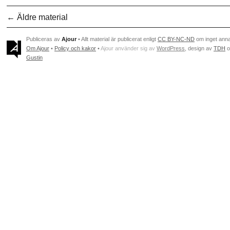
← Äldre material
Publiceras av
Ajour
• Allt material är publicerat enligt
CC BY-NC-ND
om inget ann
Om Ajour
•
Policy och kakor
•
Ajour använder sig av
WordPress
, design av
TDH
o
Gustin