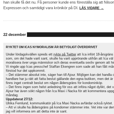
han skulle få det nu. Få personer kunde ens föreställa sig att Nilso
Expressen och samtidigt vara krönikör på DI.
LÄS VIDARE →
22 december
RYKTET OM ICAS NYMORALISM ÄR BETYDLIGT ÖVERDRIVET
Under lördagskvällen spreds ett
rykte på Twitter
att Ica infört 18-årsgrän
som, om det hade varit sant, skulle ha varit upprörande utifrån att Ica väl
moralisera över unga människor och deras eventuella sexliv genom att h
Vi ringde upp Icas presschef Staffan Ekengren som sade att han fått må
förstod hur det uppkommit.
– Det stämmer absolut inte, säger han till Ajour. Möjligen kan det handla
handlare har ju rätt att fatta beslut gällande den egna butiken, men det är 
finns inget centralt beslut om någon åldersgräns för kondominköp.
– Det finns ingen som helst anledning för oss att införa något dylikt, det vo
Ajour har även sökt någon från Ica Maxi i Nacka för att kommentera u
måndag.
Uppdaterat 27/12:
Ulrika Fernlund, kommunikatör på Ica Maxi Nacka avfärdar också ryktet.
– Att vi skulle ha åldersgräns på kondomer stämmer inte. Vet inte var d
jag vill informera om att detta inte är sant.