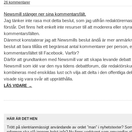
26 kommentarer
Newsmill stänger ner sina kommentarsfält.
Jag tänker inte rasa mot detta beslut, som jag utifrån redaktörerna
förstår. Det finns helt enkelt inte resurser till att moderera eller st
kommentarsfälten.
Däremot konstaterar jag att Newsmills beslut ändå är mer anmärk
beslut att bara tillåta ett begränsat antal kommentarer per person, el
kommentarsfältet till Facebook. Varför?
Därför att grundtanken med Newsmill var att skapa levande debatt
Newsmill som idé var den nya tidens debattforum, där redaktörsku
kombineras med enskildas lust och vilja att delta i den offentliga de
visade sig vara svår att upprätthålla.
LÄS VIDARE →
HÄR ÄR DET HEN
Trött på slentrianmässigt användande av ordet ”man” i nyhetstexter? So
reformen ska slå igenom helst igår? Nu finns verktyget som omvandlar al