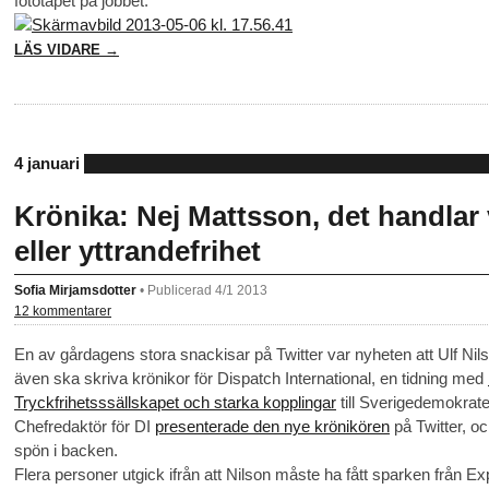
fototapet på jobbet.
LÄS VIDARE →
4 januari
Krönika: Nej Mattsson, det handla
eller yttrandefrihet
Sofia Mirjamsdotter
•
Publicerad 4/1 2013
12 kommentarer
En av gårdagens stora snackisar på Twitter var nyheten att Ulf Nil
även ska skriva krönikor för Dispatch International, en tidning med
Tryckfrihetsssällskapet och starka kopplingar
till Sverigedemokrater
Chefredaktör för DI
presenterade den nye krönikören
på Twitter, o
spön i backen.
Flera personer utgick ifrån att Nilson måste ha fått sparken från Ex