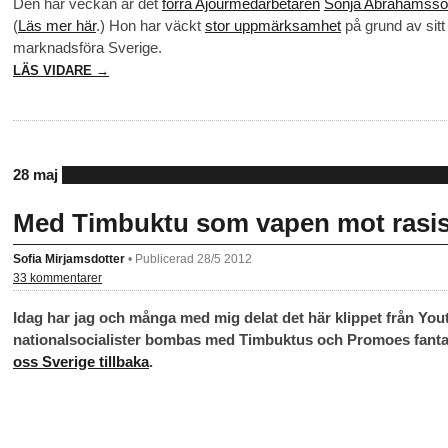
Den här veckan är det
förra Ajourmedarbetaren
Sonja Abrahamss
(
Läs mer här
.) Hon har väckt
stor uppmärksamhet
på grund av sitt
marknadsföra Sverige.
LÄS VIDARE →
28 maj
Med Timbuktu som vapen mot rasi
Sofia Mirjamsdotter
•
Publicerad 28/5 2012
33 kommentarer
Idag har jag och många med mig delat det här klippet från Yo
nationalsocialister bombas med Timbuktus och Promoes fantast
oss Sverige tillbaka
.