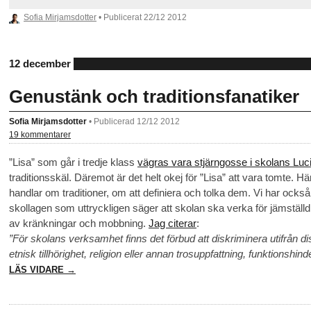
Sofia Mirjamsdotter
• Publicerat
22/12 2012
12 december
Genustänk och traditionsfanatiker
Sofia Mirjamsdotter
•
Publicerad 12/12 2012
19 kommentarer
”Lisa” som går i tredje klass
vägras vara stjärngosse i skolans Luc
traditionsskäl. Däremot är det helt okej för ”Lisa” att vara tomte. Hä
handlar om traditioner, om att definiera och tolka dem. Vi har också
skollagen som uttryckligen säger att skolan ska verka för jämställ
av kränkningar och mobbning.
Jag citerar
:
”För skolans verksamhet finns det förbud att diskriminera utifrån 
etnisk tillhörighet, religion eller annan trosuppfattning, funktionshind
LÄS VIDARE →