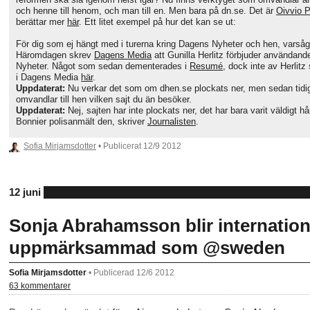
och henne till henom, och man till en. Men bara på dn.se. Det är
Oivvio P
berättar mer
här
. Ett litet exempel på hur det kan se ut:
För dig som ej hängt med i turerna kring Dagens Nyheter och hen, varså
Häromdagen skrev
Dagens Media
att Gunilla Herlitz förbjuder användand
Nyheter. Något som sedan dementerades i
Resumé
, dock inte av Herlitz
i Dagens Media
här
.
Uppdaterat:
Nu verkar det som om dhen.se plockats ner, men sedan tidi
omvandlar till hen vilken sajt du än besöker.
Uppdaterat:
Nej, sajten har inte plockats ner, det har bara varit väldigt h
Bonnier polisanmält den, skriver
Journalisten
.
Sofia Mirjamsdotter
• Publicerat
12/9 2012
12 juni
Sonja Abrahamsson blir internation
uppmärksammad som @sweden
Sofia Mirjamsdotter
•
Publicerad 12/6 2012
63 kommentarer