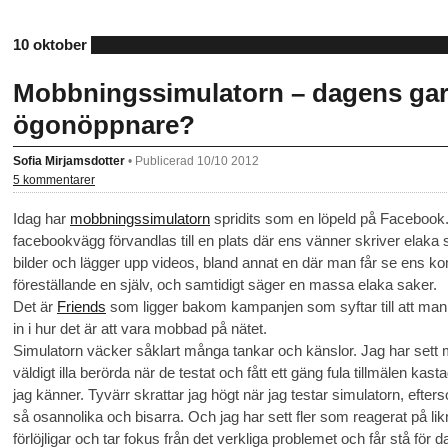
10 oktober
Mobbningssimulatorn – dagens garv
ögonöppnare?
Sofia Mirjamsdotter
•
Publicerad 10/10 2012
5 kommentarer
Idag har
mobbningssimulatorn
spridits som en löpeld på Facebook.
facebookvägg förvandlas till en plats där ens vänner skriver elak
bilder och lägger upp videos, bland annat en där man får se ens ko
föreställande en själv, och samtidigt säger en massa elaka saker.
Det är
Friends
som ligger bakom kampanjen som syftar till att man 
in i hur det är att vara mobbad på nätet.
Simulatorn väcker såklart många tankar och känslor. Jag har sett 
väldigt illa berörda när de testat och fått ett gäng fula tillmälen kast
jag känner. Tyvärr skrattar jag högt när jag testar simulatorn, eft
så osannolika och bisarra. Och jag har sett fler som reagerat på li
förlöjligar och tar fokus från det verkliga problemet och får stå för 