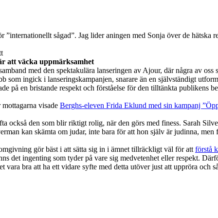
ernationellt sågad”. Jag lider aningen med Sonja över de hätska reakt
tt
 är att väcka uppmärksamhet
 samband med den spektakulära lanseringen av Ajour, där några av oss s
ngsjobb som ingick i lanseringskampanjen, snarare än en självständigt utfo
å en bristande respekt och förståelse för den tilltänkta publikens beho
ör mottagarna visade
Berghs-eleven Frida Eklund med sin kampanj ”Öp
ta också den som blir riktigt rolig, när den görs med finess. Sarah Si
verman kan skämta om judar, inte bara för att hon själv är judinna, me
givning gör bäst i att sätta sig in i ämnet tillräckligt väl för att
förstå 
inns det ingenting som tyder på vare sig medvetenhet eller respekt. Därfö
ra bra att ha ett vidare syfte med detta utöver just att uppröra och så