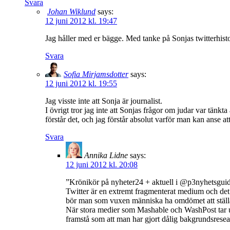
Svara
Johan Wiklund
says:
12 juni 2012 kl. 19:47
Jag håller med er bägge. Med tanke på Sonjas twitterhist
Svara
Sofia Mirjamsdotter
says:
12 juni 2012 kl. 19:55
Jag visste inte att Sonja är journalist.
I övrigt tror jag inte att Sonjas frågor om judar var tänk
förstår det, och jag förstår absolut varför man kan anse a
Svara
Annika Lidne
says:
12 juni 2012 kl. 20:08
”Krönikör på nyheter24 + aktuell i @p3nyhetsguiden 
Twitter är en extremt fragmenterat medium och de
bör man som vuxen människa ha omdömet att ställa 
När stora medier som Mashable och WashPost tar u
framstå som att man har gjort dålig bakgrundsrese