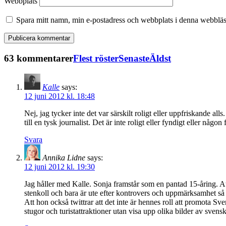
Webbplats
Spara mitt namn, min e-postadress och webbplats i denna webbläsa
63 kommentarer
Flest röster
Senaste
Äldst
Kalle
says:
12 juni 2012 kl. 18:48
Nej, jag tycker inte det var särskilt roligt eller uppfriskande a
till en tysk journalist. Det är inte roligt eller fyndigt eller någ
Svara
Annika Lidne
says:
12 juni 2012 kl. 19:30
Jag håller med Kalle. Sonja framstår som en pantad 15-åring. At
stenkoll och bara är ute efter kontrovers och uppmärksamhet så 
Att hon också twittrar att det inte är hennes roll att promota Sve
stugor och turistattraktioner utan visa upp olika bilder av sve