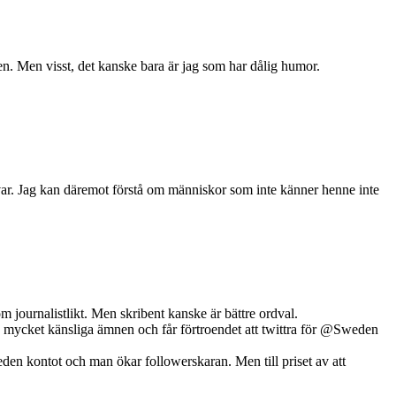
n. Men visst, det kanske bara är jag som har dålig humor.
ga svar. Jag kan däremot förstå om människor som inte känner henne inte
m journalistlikt. Men skribent kanske är bättre ordval.
 mycket känsliga ämnen och får förtroendet att twittra för @Sweden
n kontot och man ökar followerskaran. Men till priset av att