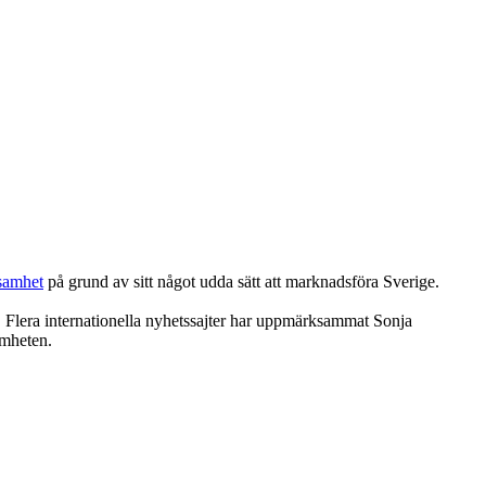
samhet
på grund av sitt något udda sätt att marknadsföra Sverige.
ot. Flera internationella nyhetssajter har uppmärksammat Sonja
amheten.