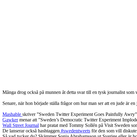
Många drog också på munnen åt detta svar till en tysk journalist som vi
Senare, när hon började ställa frågor om hur man ser att en jude är en j
Mashable
skriver ”Sweden Twitter Experiment Goes Painfully Awry”
Gawker
menar att ”Sweden’s Democratic Twitter Experiment Implod
Wall Street Journal
har pratat med Tommy Sollén på Visit Sweden som
De lanserar också hashtaggen
#swedentweets
för den som vill disku
Så vad tycker du? Skämmer Sonja Abrahamsson ut Sverige eller är h