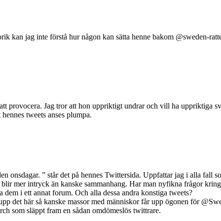
orik kan jag inte förstå hur någon kan sätta henne bakom @sweden-ratte
ta att provocera. Jag tror att hon uppriktigt undrar och vill ha upprikti
tt hennes tweets anses plumpa.
onsdagar. ” står det på hennes Twittersida. Uppfattar jag i alla fall so
t blir mer intryck än kanske sammanhang. Har man nyfikna frågor kring
dem i ett annat forum. Och alla dessa andra konstiga tweets?
pp det här så kanske massor med människor får upp ögonen för @Swede
arch som släppt fram en sådan omdömeslös twittrare.