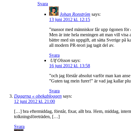
Svara
Johan Ronström
says:
13 juni 2012 kl. 12:15
”massor med människor får upp ögonen för @
Men är inte hela meningen att man vill visa 
bättre med sin uppgift, att sätta Sverige på 
all modern PR-teori jag tagit del av.
Svara
Ulf Olsson
says:
16 juni 2012 kl. 13:58
”och jag förstår absolut varför man kan anse
”Guten tag mein furer!” är vad jag kallar pl
Svara
Dagarna « obekabloggen
says:
12 juni 2012 kl. 21:00
[…] bra eftermiddag, förstår, fixar, allt bra. Hem, middag, inte
tolkningsföreträden, […]
Svara