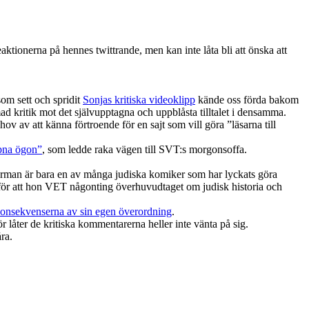
ionerna på hennes twittrande, men kan inte låta bli att önska att
om sett och spridit
Sonjas kritiska videoklipp
kände oss förda bakom
rmad kritik mot det självupptagna och uppblåsta tilltalet i densamma.
v av att känna förtroende för en sajt som vill göra ”läsarna till
pna ögon”
, som ledde raka vägen till SVT:s morgonsoffa.
lverman är bara en av många judiska komiker som har lyckats göra
n för att hon VET någonting överhuvudtaget om judisk historia och
konsekvenserna av sin egen överordning
.
r låter de kritiska kommentarerna heller inte vänta på sig.
ra.