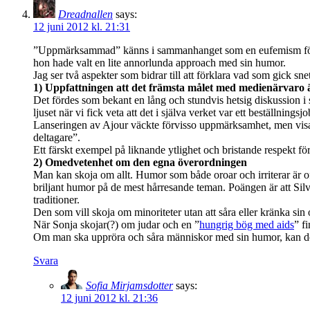
Dreadnallen
says:
12 juni 2012 kl. 21:31
”Uppmärksammad” känns i sammanhanget som en eufemism för ”int
hon hade valt en lite annorlunda approach med sin humor.
Jag ser två aspekter som bidrar till att förklara vad som gick sne
1) Uppfattningen att det främsta målet med medienärvaro
Det fördes som bekant en lång och stundvis hetsig diskussion i
ljuset när vi fick veta att det i själva verket var ett beställni
Lanseringen av Ajour väckte förvisso uppmärksamhet, men visade p
deltagare”.
Ett färskt exempel på liknande ytlighet och bristande respekt f
2) Omedvetenhet om den egna överordningen
Man kan skoja om allt. Humor som både oroar och irriterar är of
briljant humor på de mest hårresande teman. Poängen är att Sil
traditioner.
Den som vill skoja om minoriteter utan att såra eller kränka sin om
När Sonja skojar(?) om judar och en ”
hungrig bög med aids
” f
Om man ska uppröra och såra människor med sin humor, kan det va
Svara
Sofia Mirjamsdotter
says:
12 juni 2012 kl. 21:36