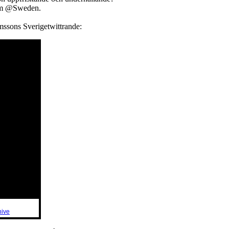
som @Sweden.
ssons Sverigetwittrande:
hive