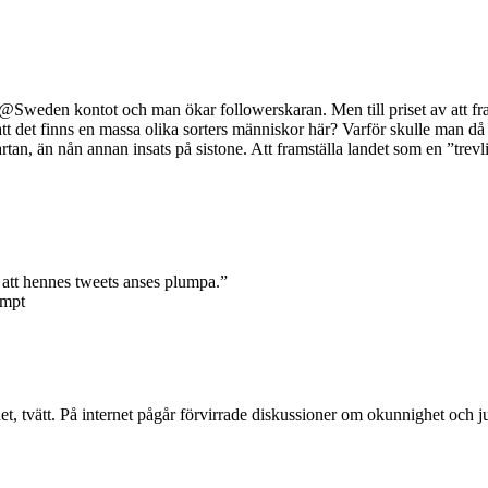
Sweden kontot och man ökar followerskaran. Men till priset av att fra
att det finns en massa olika sorters människor här? Varför skulle man då
kartan, än nån annan insats på sistone. Att framställa landet som en ”tre
 att hennes tweets anses plumpa.”
umpt
rnet, tvätt. På internet pågår förvirrade diskussioner om okunnighet oc