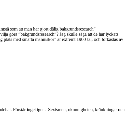
mstå som att man har gjort dålig bakgrundsresearch”
 vilja göra ”bakgrundsresearch”? Jag skulle säga att de har lyckats
vlig plats med smarta människor” är extremt 1900-tal, och förkastas av
h judehat. Förstår inget igen. Sexismen, okunnigheten, kränkningar och