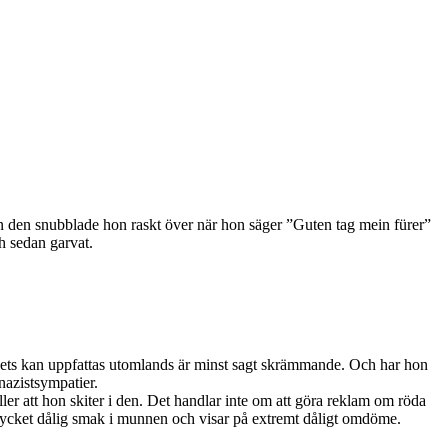
. Men den snubblade hon raskt över när hon säger ”Guten tag mein fürer”
ch sedan garvat.
tweets kan uppfattas utomlands är minst sagt skrämmande. Och har hon
nazistsympatier.
eller att hon skiter i den. Det handlar inte om att göra reklam om röda
n mycket dålig smak i munnen och visar på extremt dåligt omdöme.