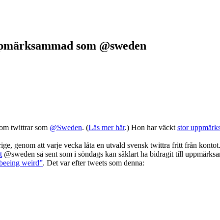
 uppmärksammad som @sweden
om twittrar som
@Sweden
. (
Läs mer här
.) Hon har väckt
stor uppmärk
ige, genom att varje vecka låta en utvald svensk twittra fritt från kont
t
@sweden så sent som i söndags kan såklart ha bidragit till uppmärks
 beeing weird”
. Det var efter tweets som denna: