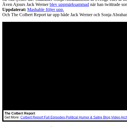
Även Ajours Jack Werner
blev uppmärksammad
när han twittrade 
Uppdaterat:
Mashable följer upp.
Och The Colbert Report tar upp både Jack Werner och Sonja Abraham
The Colbert Report
Get More:
Colbert Report Full Episodes
,
Political Humor & Satire Blog
,
Video Arc