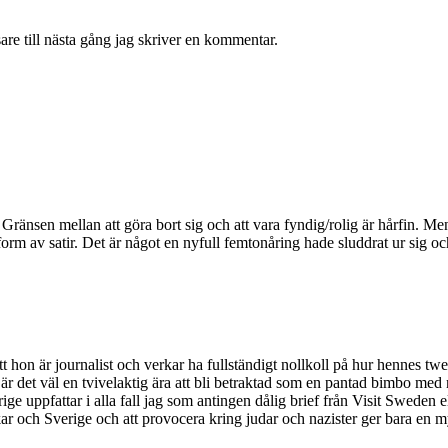
re till nästa gång jag skriver en kommentar.
lls. Gränsen mellan att göra bort sig och att vara fyndig/rolig är hårfin
on form av satir. Det är något en nyfull femtonåring hade sluddrat ur sig o
t hon är journalist och verkar ha fullständigt nollkoll på hur hennes 
är det väl en tvivelaktig ära att bli betraktad som en pantad bimbo med 
rige uppfattar i alla fall jag som antingen dålig brief från Visit Sweden 
nskar och Sverige och att provocera kring judar och nazister ger bara e