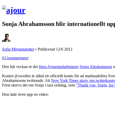
Sonja Abrahamsson blir internationellt
Sofia Mirjamsdotter
•
Publicerad 12/6 2012
63 kommentarer
Den här veckan är det
förra Ajourmedarbetaren
Sonja Abrahamsson
s
Kontot @sweden är alltså ett officiellt konto för att marknadsföra Sver
Abrahamssons twittrande. Att
New York Times skrev om twitterkonto
Först skrevs det om Sonja i rara ordalag, som
”Thank you, Sonja, for
Hon lade även upp en video: