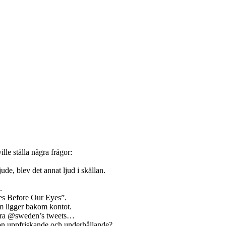
lle ställa några frågor:
ude, blev det annat ljud i skällan.
.
es Before Our Eyes”.
 ligger bakom kontot.
tera @sweden’s tweets…
on uppfriskande och underhållande?