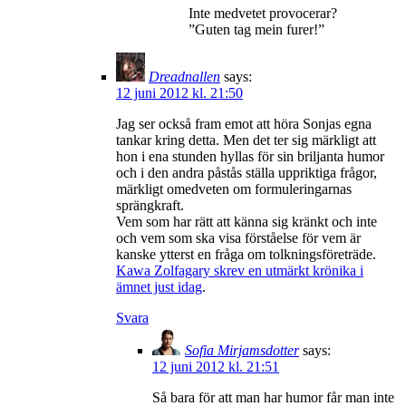
Inte medvetet provocerar?
”Guten tag mein furer!”
Dreadnallen
says:
12 juni 2012 kl. 21:50
Jag ser också fram emot att höra Sonjas egna
tankar kring detta. Men det ter sig märkligt att
hon i ena stunden hyllas för sin briljanta humor
och i den andra påstås ställa uppriktiga frågor,
märkligt omedveten om formuleringarnas
sprängkraft.
Vem som har rätt att känna sig kränkt och inte
och vem som ska visa förståelse för vem är
kanske ytterst en fråga om tolkningsföreträde.
Kawa Zolfagary skrev en utmärkt krönika i
ämnet just idag
.
Svara
Sofia Mirjamsdotter
says:
12 juni 2012 kl. 21:51
Så bara för att man har humor får man inte