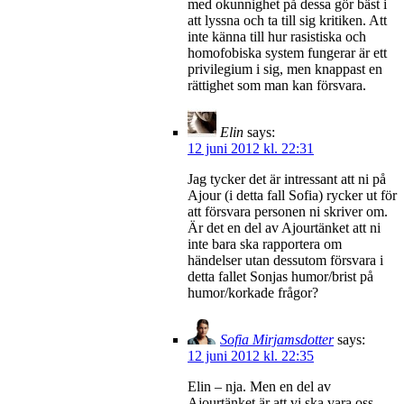
med okunnighet på dessa gör bäst i
att lyssna och ta till sig kritiken. Att
inte känna till hur rasistiska och
homofobiska system fungerar är ett
privilegium i sig, men knappast en
rättighet som man kan försvara.
Elin
says:
12 juni 2012 kl. 22:31
Jag tycker det är intressant att ni på
Ajour (i detta fall Sofia) rycker ut för
att försvara personen ni skriver om.
Är det en del av Ajourtänket att ni
inte bara ska rapportera om
händelser utan dessutom försvara i
detta fallet Sonjas humor/brist på
humor/korkade frågor?
Sofia Mirjamsdotter
says:
12 juni 2012 kl. 22:35
Elin – nja. Men en del av
Ajourtänket är att vi ska vara oss