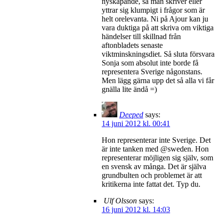
nyskapande, så man skriver eller
yttrar sig klumpigt i frågor som är
helt orelevanta. Ni på Ajour kan ju
vara duktiga på att skriva om viktiga
händelser till skillnad från
aftonbladets senaste
viktminskningsdiet. Så sluta försvara
Sonja som absolut inte borde få
representera Sverige någonstans.
Men lägg gärna upp det så alla vi får
gnälla lite ändå =)
Deeped
says:
14 juni 2012 kl. 00:41
Hon representerar inte Sverige. Det
är inte tanken med @sweden. Hon
representerar möjligen sig själv, som
en svensk av många. Det är själva
grundbulten och problemet är att
kritikerna inte fattat det. Typ du.
Ulf Olsson
says:
16 juni 2012 kl. 14:03