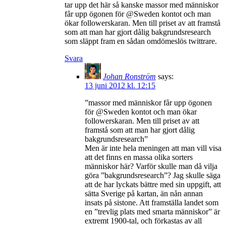
tar upp det här så kanske massor med människor
får upp ögonen för @Sweden kontot och man
ökar followerskaran. Men till priset av att framstå
som att man har gjort dålig bakgrundsresearch
som släppt fram en sådan omdömeslös twittrare.
Svara
Johan Ronström
says:
13 juni 2012 kl. 12:15
”massor med människor får upp ögonen
för @Sweden kontot och man ökar
followerskaran. Men till priset av att
framstå som att man har gjort dålig
bakgrundsresearch”
Men är inte hela meningen att man vill visa
att det finns en massa olika sorters
människor här? Varför skulle man då vilja
göra ”bakgrundsresearch”? Jag skulle säga
att de har lyckats bättre med sin uppgift, att
sätta Sverige på kartan, än nån annan
insats på sistone. Att framställa landet som
en ”trevlig plats med smarta människor” är
extremt 1900-tal, och förkastas av all