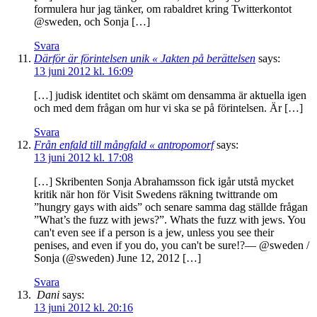
formulera hur jag tänker, om rabaldret kring Twitterkontot
@sweden, och Sonja […]
Svara
Därför är förintelsen unik « Jakten på berättelsen
says:
13 juni 2012 kl. 16:09
[…] judisk identitet och skämt om densamma är aktuella igen
och med dem frågan om hur vi ska se på förintelsen. Är […]
Svara
Från enfald till mångfald « antropomorf
says:
13 juni 2012 kl. 17:08
[…] Skribenten Sonja Abrahamsson fick igår utstå mycket
kritik när hon för Visit Swedens räkning twittrande om
”hungry gays with aids” och senare samma dag ställde frågan
”What’s the fuzz with jews?”. Whats the fuzz with jews. You
can't even see if a person is a jew, unless you see their
penises, and even if you do, you can't be sure!?— @sweden /
Sonja (@sweden) June 12, 2012 […]
Svara
Dani
says:
13 juni 2012 kl. 20:16