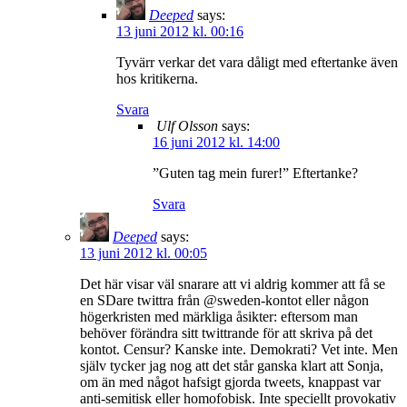
Deeped
says:
13 juni 2012 kl. 00:16
Tyvärr verkar det vara dåligt med eftertanke även
hos kritikerna.
Svara
Ulf Olsson
says:
16 juni 2012 kl. 14:00
”Guten tag mein furer!” Eftertanke?
Svara
Deeped
says:
13 juni 2012 kl. 00:05
Det här visar väl snarare att vi aldrig kommer att få se
en SDare twittra från @sweden-kontot eller någon
högerkristen med märkliga åsikter: eftersom man
behöver förändra sitt twittrande för att skriva på det
kontot. Censur? Kanske inte. Demokrati? Vet inte. Men
själv tycker jag nog att det står ganska klart att Sonja,
om än med något hafsigt gjorda tweets, knappast var
anti-semitisk eller homofobisk. Inte speciellt provokativ