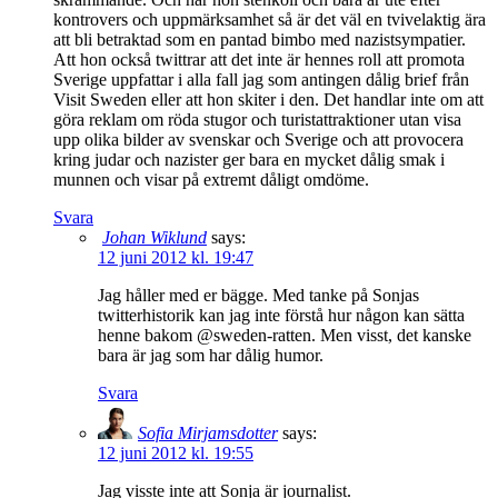
kontrovers och uppmärksamhet så är det väl en tvivelaktig ära
att bli betraktad som en pantad bimbo med nazistsympatier.
Att hon också twittrar att det inte är hennes roll att promota
Sverige uppfattar i alla fall jag som antingen dålig brief från
Visit Sweden eller att hon skiter i den. Det handlar inte om att
göra reklam om röda stugor och turistattraktioner utan visa
upp olika bilder av svenskar och Sverige och att provocera
kring judar och nazister ger bara en mycket dålig smak i
munnen och visar på extremt dåligt omdöme.
Svara
Johan Wiklund
says:
12 juni 2012 kl. 19:47
Jag håller med er bägge. Med tanke på Sonjas
twitterhistorik kan jag inte förstå hur någon kan sätta
henne bakom @sweden-ratten. Men visst, det kanske
bara är jag som har dålig humor.
Svara
Sofia Mirjamsdotter
says:
12 juni 2012 kl. 19:55
Jag visste inte att Sonja är journalist.