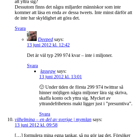
att yttra sig?
Dessutom finns det några miljarder människor som inte
kommer att läsa en enda av dessa tweets. Inte minst därför att
de inte har skyldighet att göra det.
Svara
Deeped
says:
13 juni 2012 kl. 12:42
Det är väl typ 299 974 kvar – inte i miljoner.
Svara
lassegw
says:
13 juni 2012 kl. 13:01
🙂 Under tiden de första 299 974 twittrar så
hinner möjligen några miljoner lära sig skriva,
skaffa konto och yttra sig. Mycket av
yttrandefrihetens makt ligger just i ”presumtiva”.
Svara
vilhelmina – en del av sverige | mymlan
says:
13 juni 2012 kl. 09:58
[…] formulera mina egna tankar, så nu gör jag det. Försöker