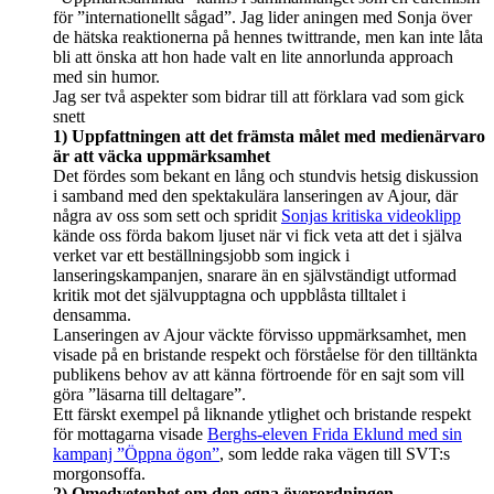
för ”internationellt sågad”. Jag lider aningen med Sonja över
de hätska reaktionerna på hennes twittrande, men kan inte låta
bli att önska att hon hade valt en lite annorlunda approach
med sin humor.
Jag ser två aspekter som bidrar till att förklara vad som gick
snett
1) Uppfattningen att det främsta målet med medienärvaro
är att väcka uppmärksamhet
Det fördes som bekant en lång och stundvis hetsig diskussion
i samband med den spektakulära lanseringen av Ajour, där
några av oss som sett och spridit
Sonjas kritiska videoklipp
kände oss förda bakom ljuset när vi fick veta att det i själva
verket var ett beställningsjobb som ingick i
lanseringskampanjen, snarare än en självständigt utformad
kritik mot det självupptagna och uppblåsta tilltalet i
densamma.
Lanseringen av Ajour väckte förvisso uppmärksamhet, men
visade på en bristande respekt och förståelse för den tilltänkta
publikens behov av att känna förtroende för en sajt som vill
göra ”läsarna till deltagare”.
Ett färskt exempel på liknande ytlighet och bristande respekt
för mottagarna visade
Berghs-eleven Frida Eklund med sin
kampanj ”Öppna ögon”
, som ledde raka vägen till SVT:s
morgonsoffa.
2) Omedvetenhet om den egna överordningen