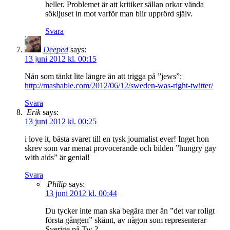
heller. Problemet är att kritiker sällan orkar vända
sökljuset in mot varför man blir upprörd själv.
Svara
Deeped
says:
13 juni 2012 kl. 00:15
Nån som tänkt lite längre än att trigga på ”jews”:
http://mashable.com/2012/06/12/sweden-was-right-twitter/
Svara
Erik
says:
13 juni 2012 kl. 00:25
i love it, bästa svaret till en tysk journalist ever! Inget hon
skrev som var menat provocerande och bilden ”hungry gay
with aids” är genial!
Svara
Philip
says:
13 juni 2012 kl. 00:44
Du tycker inte man ska begära mer än ”det var roligt
första gången” skämt, av någon som representerar
Sverige på Tw ?