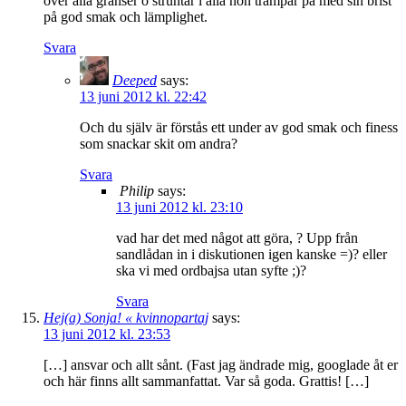
över alla gränser o struntar i alla hon trampar på med sin brist
på god smak och lämplighet.
Svara
Deeped
says:
13 juni 2012 kl. 22:42
Och du själv är förstås ett under av god smak och finess
som snackar skit om andra?
Svara
Philip
says:
13 juni 2012 kl. 23:10
vad har det med något att göra, ? Upp från
sandlådan in i diskutionen igen kanske =)? eller
ska vi med ordbajsa utan syfte ;)?
Svara
Hej(a) Sonja! « kvinnopartaj
says:
13 juni 2012 kl. 23:53
[…] ansvar och allt sånt. (Fast jag ändrade mig, googlade åt er
och här finns allt sammanfattat. Var så goda. Grattis! […]