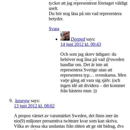
tycker att jag representerat företaget väldigt
uselt.
Du bör nog läsa på om vad representera
betyder.
Svara
Deeped
says:
14 juni 2012 kl. 00:43
Och som jag skrev tidigare: du
behöver nog läsa på vad @sweden
handlar om. Det är inte att
representera Sverige utan att
representera typ… svenskarna. Men
varje gång att vara sig själv. (och
ingen idé att dividera – det kommer
från hästens mun :))
lassegw
says:
13 juni 2012 kl. 08:02
A propos värnet av varumärket Sweden, det finns mer än
nio(9) miljoner presumtiva twittrare kvar som kan skriva.
Vilka av dessa ska undantas från rätten att ge sitt bidrag, dvs