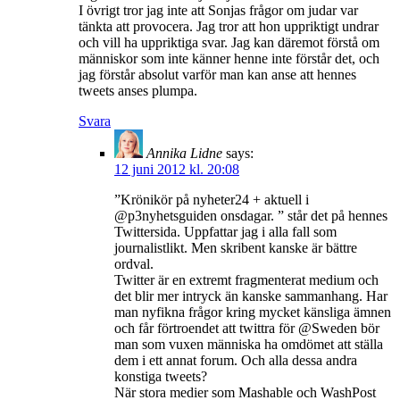
I övrigt tror jag inte att Sonjas frågor om judar var
tänkta att provocera. Jag tror att hon uppriktigt undrar
och vill ha uppriktiga svar. Jag kan däremot förstå om
människor som inte känner henne inte förstår det, och
jag förstår absolut varför man kan anse att hennes
tweets anses plumpa.
Svara
Annika Lidne
says:
12 juni 2012 kl. 20:08
”Krönikör på nyheter24 + aktuell i
@p3nyhetsguiden onsdagar. ” står det på hennes
Twittersida. Uppfattar jag i alla fall som
journalistlikt. Men skribent kanske är bättre
ordval.
Twitter är en extremt fragmenterat medium och
det blir mer intryck än kanske sammanhang. Har
man nyfikna frågor kring mycket känsliga ämnen
och får förtroendet att twittra för @Sweden bör
man som vuxen människa ha omdömet att ställa
dem i ett annat forum. Och alla dessa andra
konstiga tweets?
När stora medier som Mashable och WashPost