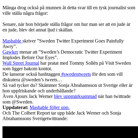
Många drog också på munnen åt detta svar till en tysk journalist som
ville ställa några frågor:
Senare, när hon började ställa frågor om hur man ser att en jude är
en jude, blev det annat ljud i skällan.
Mashable
skriver ”Sweden Twitter Experiment Goes Painfully
Awry”.
Gawker
menar att ”Sweden’s Democratic Twitter Experiment
Implodes Before Our Eyes”.
Wall Street Journal
har pratat med Tommy Sollén på Visit Sweden
som ligger bakom kontot.
De lanserar också hashtaggen
#swedentweets
för den som vill
diskutera @sweden’s tweets…
Så vad tycker du? Skämmer Sonja Abrahamsson ut Sverige eller är
hon uppfriskande och underhållande?
Även Ajours Jack Werner
blev uppmärksammad
när han twittrade
som @Sweden.
Uppdaterat:
Mashable följer upp.
Och The Colbert Report tar upp både Jack Werner och Sonja
Abrahamssons Sverigetwittrande: