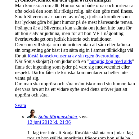
Man kan skoja om allt. Humor som både oroar och irriterar är
ofta också den som blir riktigt rolig, när den görs med finess.
Sarah Silverman är bara en av många judiska komiker som
har lyckats göra briljant humor på de mest hårresande teman.
Poängen är att Silverman kan skämta om judar, inte bara för
att hon själv är judinna, men för att hon VET någonting
överhuvudtaget om judisk historia och traditioner.
Den som vill skoja om minoriteter utan att såra eller kränka
sin omgivning gör bäst i att sätta sig in i ämnet tillräckligt väl
för att
förstå konsekvenserna av sin egen överordning
.
När Sonja skojar(?) om judar och en ”
hungrig bög med aids
”
finns det ingenting som tyder på vare sig medvetenhet eller
respekt. Därför låter de kritiska kommentarerna heller inte
vänta på sig.
Om man ska uppröra och såra människor med sin humor, kan
det vara bra att ha ett vidare syfte med detta utöver just att
uppröra och såra.
Svara
Sofia Mirjamsdotter
says:
12 juni 2012 kl. 21:36
1. Jag tror inte att Sonja försökte skämta om judar. Jag
tror att hon ställde uppriktiga frågor som hon ville ha