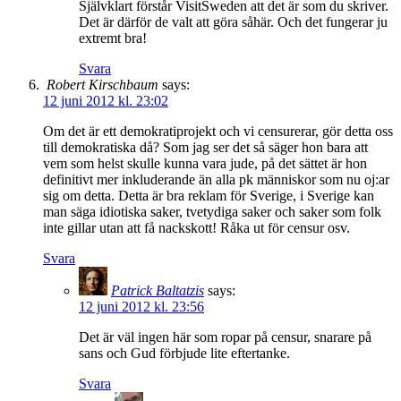
Självklart förstår VisitSweden att det är som du skriver.
Det är därför de valt att göra såhär. Och det fungerar ju
extremt bra!
Svara
Robert Kirschbaum
says:
12 juni 2012 kl. 23:02
Om det är ett demokratiprojekt och vi censurerar, gör detta oss
till demokratiska då? Som jag ser det så säger hon bara att
vem som helst skulle kunna vara jude, på det sättet är hon
definitivt mer inkluderande än alla pk människor som nu oj:ar
sig om detta. Detta är bra reklam för Sverige, i Sverige kan
man säga idiotiska saker, tvetydiga saker och saker som folk
inte gillar utan att få nackskott! Råka ut för censur osv.
Svara
Patrick Baltatzis
says:
12 juni 2012 kl. 23:56
Det är väl ingen här som ropar på censur, snarare på
sans och Gud förbjude lite eftertanke.
Svara