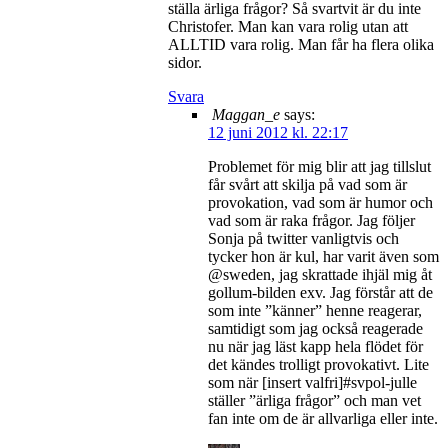
ställa ärliga frågor? Så svartvit är du inte
Christofer. Man kan vara rolig utan att
ALLTID vara rolig. Man får ha flera olika
sidor.
Svara
Maggan_e
says:
12 juni 2012 kl. 22:17
Problemet för mig blir att jag tillslut
får svårt att skilja på vad som är
provokation, vad som är humor och
vad som är raka frågor. Jag följer
Sonja på twitter vanligtvis och
tycker hon är kul, har varit även som
@sweden, jag skrattade ihjäl mig åt
gollum-bilden exv. Jag förstår att de
som inte ”känner” henne reagerar,
samtidigt som jag också reagerade
nu när jag läst kapp hela flödet för
det kändes trolligt provokativt. Lite
som när [insert valfri]#svpol-julle
ställer ”ärliga frågor” och man vet
fan inte om de är allvarliga eller inte.