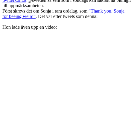
twitterkontot
@sweden så sent som i söndags kan såklart ha bidragit
till uppmärksamheten.
Först skrevs det om Sonja i rara ordalag, som
”Thank you, Sonja,
for beeing weird”
. Det var efter tweets som denna:
Hon lade även upp en video: