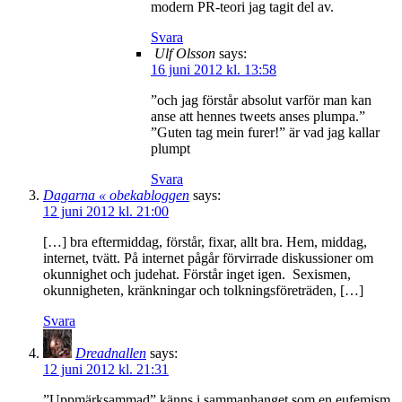
modern PR-teori jag tagit del av.
Svara
Ulf Olsson
says:
16 juni 2012 kl. 13:58
”och jag förstår absolut varför man kan
anse att hennes tweets anses plumpa.”
”Guten tag mein furer!” är vad jag kallar
plumpt
Svara
Dagarna « obekabloggen
says:
12 juni 2012 kl. 21:00
[…] bra eftermiddag, förstår, fixar, allt bra. Hem, middag,
internet, tvätt. På internet pågår förvirrade diskussioner om
okunnighet och judehat. Förstår inget igen. Sexismen,
okunnigheten, kränkningar och tolkningsföreträden, […]
Svara
Dreadnallen
says:
12 juni 2012 kl. 21:31
”Uppmärksammad” känns i sammanhanget som en eufemism