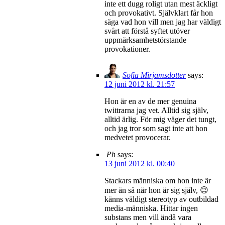
inte ett dugg roligt utan mest äckligt
och provokativt. Självklart får hon
säga vad hon vill men jag har väldigt
svårt att förstå syftet utöver
uppmärksamhetstörstande
provokationer.
Sofia Mirjamsdotter
says:
12 juni 2012 kl. 21:57
Hon är en av de mer genuina
twittrarna jag vet. Alltid sig själv,
alltid ärlig. För mig väger det tungt,
och jag tror som sagt inte att hon
medvetet provocerar.
Ph
says:
13 juni 2012 kl. 00:40
Stackars människa om hon inte är
mer än så när hon är sig själv, 😉
känns väldigt stereotyp av outbildad
media-människa. Hittar ingen
substans men vill ändå vara