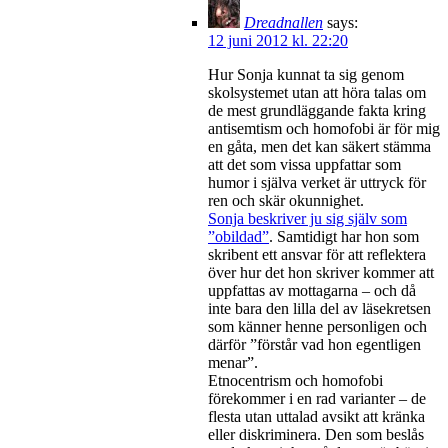
Dreadnallen
says:
12 juni 2012 kl. 22:20
Hur Sonja kunnat ta sig genom
skolsystemet utan att höra talas om
de mest grundläggande fakta kring
antisemtism och homofobi är för mig
en gåta, men det kan säkert stämma
att det som vissa uppfattar som
humor i själva verket är uttryck för
ren och skär okunnighet.
Sonja beskriver ju sig själv som
”obildad”
. Samtidigt har hon som
skribent ett ansvar för att reflektera
över hur det hon skriver kommer att
uppfattas av mottagarna – och då
inte bara den lilla del av läsekretsen
som känner henne personligen och
därför ”förstår vad hon egentligen
menar”.
Etnocentrism och homofobi
förekommer i en rad varianter – de
flesta utan uttalad avsikt att kränka
eller diskriminera. Den som beslås