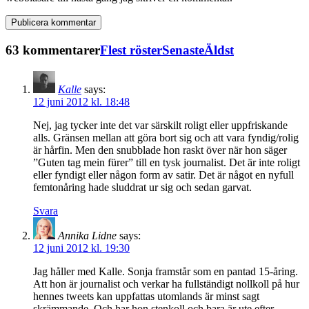
63 kommentarer
Flest röster
Senaste
Äldst
Kalle
says:
12 juni 2012 kl. 18:48
Nej, jag tycker inte det var särskilt roligt eller uppfriskande
alls. Gränsen mellan att göra bort sig och att vara fyndig/rolig
är hårfin. Men den snubblade hon raskt över när hon säger
”Guten tag mein fürer” till en tysk journalist. Det är inte roligt
eller fyndigt eller någon form av satir. Det är något en nyfull
femtonåring hade sluddrat ur sig och sedan garvat.
Svara
Annika Lidne
says:
12 juni 2012 kl. 19:30
Jag håller med Kalle. Sonja framstår som en pantad 15-åring.
Att hon är journalist och verkar ha fullständigt nollkoll på hur
hennes tweets kan uppfattas utomlands är minst sagt
skrämmande. Och har hon stenkoll och bara är ute efter