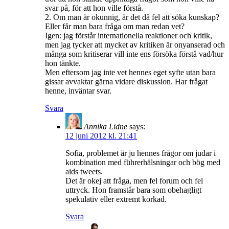
svar på, för att hon ville förstå.
2. Om man är okunnig, är det då fel att söka kunskap?
Eller får man bara fråga om man redan vet?
Igen: jag förstår internationella reaktioner och kritik,
men jag tycker att mycket av kritiken är onyanserad och
många som kritiserar vill inte ens försöka förstå vad/hur
hon tänkte.
Men eftersom jag inte vet hennes eget syfte utan bara
gissar avvaktar gärna vidare diskussion. Har frågat
henne, inväntar svar.
Svara
Annika Lidne
says:
12 juni 2012 kl. 21:41
Sofia, problemet är ju hennes frågor om judar i
kombination med führerhälsningar och bög med
aids tweets.
Det är okej att fråga, men fel forum och fel
uttryck. Hon framstår bara som obehagligt
spekulativ eller extremt korkad.
Svara