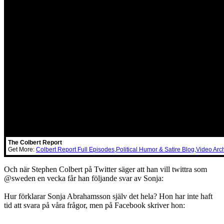
The Colbert Report
Get More:
Colbert Report Full Episodes
,
Political Humor & Satire Blog
,
Video Arc
Och när Stephen Colbert på Twitter säger att han vill twittra som
@sweden en vecka får han följande svar av Sonja:
Hur förklarar Sonja Abrahamsson själv det hela? Hon har inte haft
tid att svara på våra frågor, men på Facebook skriver hon: