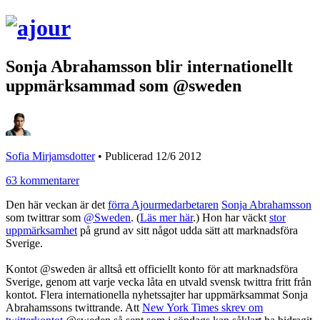
Sonja Abrahamsson blir internationellt
uppmärksammad som @sweden
Sofia Mirjamsdotter
•
Publicerad 12/6 2012
63 kommentarer
Den här veckan är det
förra Ajourmedarbetaren
Sonja Abrahamsson
som twittrar som
@Sweden
. (
Läs mer här
.) Hon har väckt
stor
uppmärksamhet
på grund av sitt något udda sätt att marknadsföra
Sverige.
Kontot @sweden är alltså ett officiellt konto för att marknadsföra
Sverige, genom att varje vecka låta en utvald svensk twittra fritt från
kontot. Flera internationella nyhetssajter har uppmärksammat Sonja
Abrahamssons twittrande. Att
New York Times skrev om