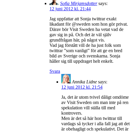
Sofia Mirjamsdotter
says:
12 juni 2012 kl. 21:44
Jag uppfattar att Sonja twittrar exakt
likadant för @sweden som hon gör privat.
Därav bör Visit Sweden ha vetat vad de
gav sig in på. Och det är väl själv
grundfrågan här, på något vis.
Vad jag förstått vill de ha just folk som
twittrar ”som vanligt” för att ge en bred
bild av Sverige och svenskarna. Sonja
håller sig till uppdraget helt enkelt.
Svara
Annika Lidne
says:
12 juni 2012 kl. 21:54
Ja, det är utom tvivel dåligt omdöme
av Visit Sweden om man inte på ren
spekulation vill ställa till med
kontrovers.
Men är det så här hon twittrar till
vardags så tycker i alla fall jag att det
är obehagligt och spekulativt. Det är