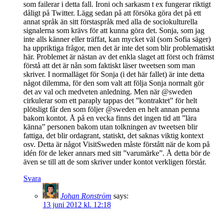
som failerar i detta fall. Ironi och sarkasm t ex fungerar riktigt
dåligt på Twitter. Lägg sedan på att försöka göra det på ett
annat språk än sitt förstaspråk med alla de sociokulturella
signalerna som krävs för att kunna göra det. Sonja, som jag
inte alls känner eller träffat, kan mycket väl (som Sofia säger)
ha uppriktiga frågor, men det är inte det som blir problematiskt
här. Problemet är nästan av det enkla slaget att först och främst
förstå att det är nån som faktiskt läser tweetsen som man
skriver. I normalläget för Sonja (i det här fallet) är inte detta
något dilemma, för den som valt att följa Sonja normalt gör
det av val och medveten anledning. Men när @sweden
cirkulerar som ett paraply tappas det ”kontraktet” för helt
plötsligt får den som följer @sweden en helt annan penna
bakom kontot. Å på en vecka finns det ingen tid att ”lära
känna” personen bakom utan tolkningen av tweetsen blir
fattiga, det blir ordagrant, statiskt, det saknas viktig kontext
osv. Detta är något VisitSweden måste förstått när de kom på
idén för de leker annars med sitt ”varumärke”. Å detta bör de
även se till att de som skriver under kontot verkligen förstår.
Svara
Johan Ronström
says:
13 juni 2012 kl. 12:18