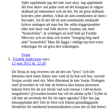
Själv uppfattade jag det inte som skoj. Jag uppfattade
det hon skrev om judar som att det knappast är någon
skillnad på människor och att det, för att göra skillnad,
krävdes yttre attribut. Alltså att anti-semitismen är dum i
huvudet. Att få det till ett anti-semitistiskt uttalande
kräver antingen att man har lite udda triggerpunkter
eller inte läser vad folk skriver. Samma sak med
”homofobin”: är verkligen en keff bild på Freddy
Mercury och en tårta och texten ”hungrig bög med
aids” homofobi? Man får lägga i väldigt mycket extra
tolkningar för att göra den tolkningen.
Svara
Fredrik Andersson
says:
12 juni 2012 kl. 22:20
De flesta är nog överens om att det om ”jews” och det
idiotiska med mein fuhrer inte varit så lyckat och bra, oavsett
Sonjas avsikt med det. Men dilemmat är inte Sonja. Poängen
med @sweden är väl inte att behöva lära känna personen
bakom först för att sen förstå vad som menas i 140-teckens
megafonin? @sweden-kontot har väl ett uttalat syfte? Syftet är
väl inte att använda det för sin egen agenda? Eller har jag
missuppfattat det? Det är först och främst grundläggande
förståelse för medierad kommunikation (som det så fint heter)