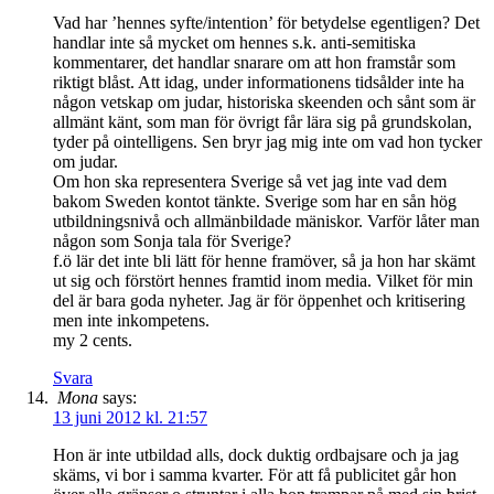
Vad har ’hennes syfte/intention’ för betydelse egentligen? Det
handlar inte så mycket om hennes s.k. anti-semitiska
kommentarer, det handlar snarare om att hon framstår som
riktigt blåst. Att idag, under informationens tidsålder inte ha
någon vetskap om judar, historiska skeenden och sånt som är
allmänt känt, som man för övrigt får lära sig på grundskolan,
tyder på ointelligens. Sen bryr jag mig inte om vad hon tycker
om judar.
Om hon ska representera Sverige så vet jag inte vad dem
bakom Sweden kontot tänkte. Sverige som har en sån hög
utbildningsnivå och allmänbildade mäniskor. Varför låter man
någon som Sonja tala för Sverige?
f.ö lär det inte bli lätt för henne framöver, så ja hon har skämt
ut sig och förstört hennes framtid inom media. Vilket för min
del är bara goda nyheter. Jag är för öppenhet och kritisering
men inte inkompetens.
my 2 cents.
Svara
Mona
says:
13 juni 2012 kl. 21:57
Hon är inte utbildad alls, dock duktig ordbajsare och ja jag
skäms, vi bor i samma kvarter. För att få publicitet går hon