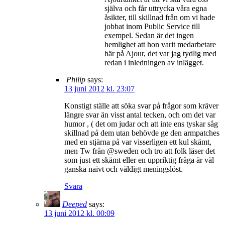
själva och får uttrycka våra egna
åsikter, till skillnad från om vi hade
jobbat inom Public Service till
exempel. Sedan är det ingen
hemlighet att hon varit medarbetare
här på Ajour, det var jag tydlig med
redan i inledningen av inlägget.
Philip
says:
13 juni 2012 kl. 23:07
Konstigt ställe att söka svar på frågor som kräver
längre svar än visst antal tecken, och om det var
humor , ( det om judar och att inte ens tyskar såg
skillnad på dem utan behövde ge den armpatches
med en stjärna på var visserligen ett kul skämt,
men Tw från @sweden och tro att folk läser det
som just ett skämt eller en uppriktig fråga är väl
ganska naivt och väldigt meningslöst.
Svara
Deeped
says:
13 juni 2012 kl. 00:09