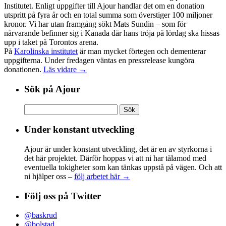
Institutet. Enligt uppgifter till Ajour handlar det om en donation
utspritt på fyra år och en total summa som överstiger 100 miljoner
kronor. Vi har utan framgång sökt Mats Sundin – som för
närvarande befinner sig i Kanada där hans tröja på lördag ska hissas
upp i taket på Torontos arena.
På
Karolinska institutet
är man mycket förtegen och dementerar
uppgifterna. Under fredagen väntas en pressrelease kungöra
donationen.
Läs vidare →
Sök på Ajour
Sök
efter:
Under konstant utveckling
Ajour är under konstant utveckling, det är en av styrkorna i
det här projektet. Därför hoppas vi att ni har tålamod med
eventuella tokigheter som kan tänkas uppstå på vägen. Och att
ni hjälper oss –
följ arbetet här →
Följ oss på Twitter
@baskrud
@bolstad