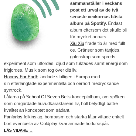
sammanställer i veckans
post ett urval av de två
senaste veckornas bästa
album på Spotify.
Endast
album eftersom det skulle bli
för mycket annars.
Xiu Xiu
firade tio år med fullt
ös. Gränser som tänjdes,
galenskap som spreds,
experiment som utfördes, oljud som tuktades samt energi som
frigjordes. Musik som tog över ditt liv.
Hooray For Earth
landade slutligen i Europa med
sin efterlängtade experimentella och oerhört medryckande
syntrock.
Låtarna på
School Of Seven Bells
konceptalbum, om spöken
som omgärdade huvudkaraktärens liv, höll betydligt bättre
kvalitet än konceptet som sådant.
Fanfarlos
folkinslag, bombasm och starka låtar viftade enkelt
bort eventuella av Coldplay kvarlämnade hörlursspår.
LÄS VIDARE →