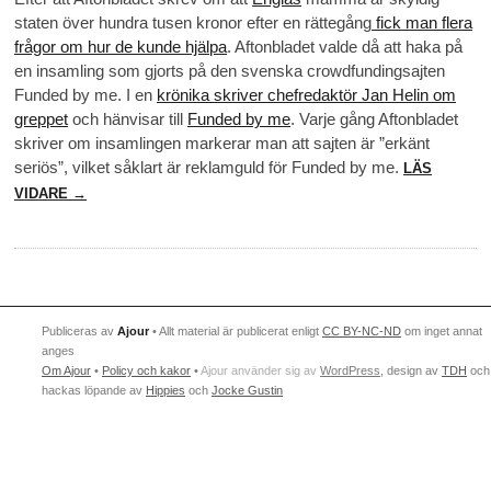
staten över hundra tusen kronor efter en rättegång
fick man flera
frågor om hur de kunde hjälpa
. Aftonbladet valde då att haka på
en insamling som gjorts på den svenska crowdfundingsajten
Funded by me. I en
krönika skriver chefredaktör Jan Helin om
greppet
och hänvisar till
Funded by me
. Varje gång Aftonbladet
skriver om insamlingen markerar man att sajten är ”erkänt
seriös”, vilket såklart är reklamguld för Funded by me.
LÄS
VIDARE →
Publiceras av
Ajour
• Allt material är publicerat enligt
CC BY-NC-ND
om inget annat
anges
Om Ajour
•
Policy och kakor
•
Ajour använder sig av
WordPress
, design av
TDH
och
hackas löpande av
Hippies
och
Jocke Gustin