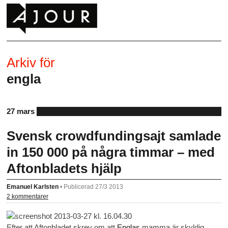
Arkiv för
engla
27 mars
Svensk crowdfundingsajt samlade
in 150 000 på några timmar – med
Aftonbladets hjälp
Emanuel Karlsten
•
Publicerad 27/3 2013
2 kommentarer
Efter att Aftonbladet skrev om att
Englas
mamma är skyldig