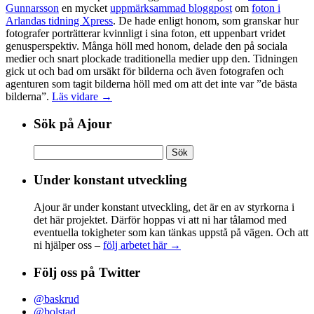
Gunnarsson
en mycket
uppmärksammad bloggpost
om
foton i
Arlandas tidning Xpress
. De hade enligt honom, som granskar hur
fotografer porträtterar kvinnligt i sina foton, ett uppenbart vridet
genusperspektiv. Många höll med honom, delade den på sociala
medier och snart plockade traditionella medier upp den. Tidningen
gick ut och bad om ursäkt för bilderna och även fotografen och
agenturen som tagit bilderna höll med om att det inte var ”de bästa
bilderna”.
Läs vidare →
Sök på Ajour
Sök
efter:
Under konstant utveckling
Ajour är under konstant utveckling, det är en av styrkorna i
det här projektet. Därför hoppas vi att ni har tålamod med
eventuella tokigheter som kan tänkas uppstå på vägen. Och att
ni hjälper oss –
följ arbetet här →
Följ oss på Twitter
@baskrud
@bolstad