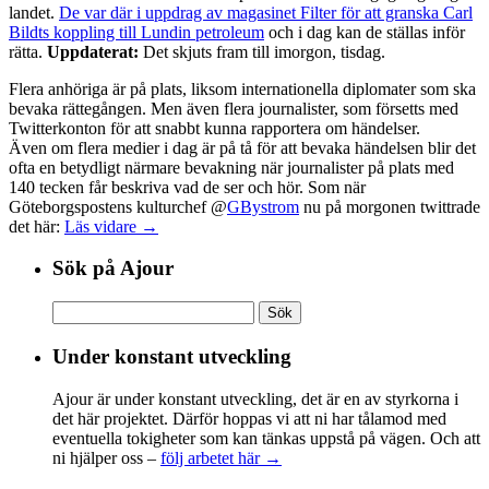
landet.
De var där i uppdrag av magasinet Filter för att granska Carl
Bildts koppling till Lundin petroleum
och i dag kan de ställas inför
rätta.
Uppdaterat:
Det skjuts fram till imorgon, tisdag.
Flera anhöriga är på plats, liksom internationella diplomater som ska
bevaka rättegången. Men även flera journalister, som försetts med
Twitterkonton för att snabbt kunna rapportera om händelser.
Även om flera medier i dag är på tå för att bevaka händelsen blir det
ofta en betydligt närmare bevakning när journalister på plats med
140 tecken får beskriva vad de ser och hör. Som när
Göteborgspostens kulturchef @
GBystrom
nu på morgonen twittrade
det här:
Läs vidare →
Sök på Ajour
Sök
efter:
Under konstant utveckling
Ajour är under konstant utveckling, det är en av styrkorna i
det här projektet. Därför hoppas vi att ni har tålamod med
eventuella tokigheter som kan tänkas uppstå på vägen. Och att
ni hjälper oss –
följ arbetet här →