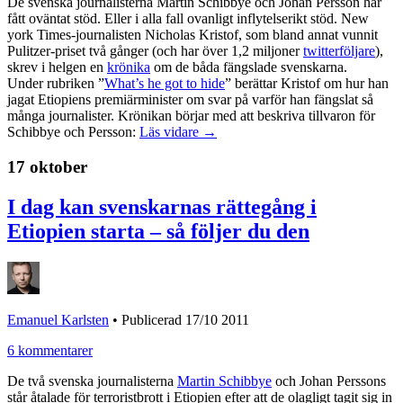
De svenska journalisterna Martin Schibbye och Johan Persson har
fått oväntat stöd. Eller i alla fall ovanligt inflytelserikt stöd. New
york Times-journalisten Nicholas Kristof, som bland annat vunnit
Pulitzer-priset två gånger (och har över 1,2 miljoner
twitterföljare
),
skrev i helgen en
krönika
om de båda fängslade svenskarna.
Under rubriken ”
What’s he got to hide
” berättar Kristof om hur han
jagat Etiopiens premiärminister om svar på varför han fängslat så
många journalister. Krönikan börjar med att beskriva tillvaron för
Schibbye och Persson:
Läs vidare →
17 oktober
I dag kan svenskarnas rättegång i
Etiopien starta – så följer du den
Emanuel Karlsten
•
Publicerad 17/10 2011
6 kommentarer
De två svenska journalisterna
Martin Schibbye
och Johan Perssons
står åtalade för terroristbrott i Etiopien efter att de olagligt tagit sig in