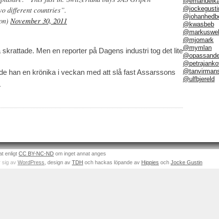
@emanuelka
@jockegusti
o different countries”.
@johanhedb
son)
November 30, 2011
@kwasbeb
@markuswel
@mjomark
@mymlan
skrattade. Men en reporter på Dagens industri tog det lite
@opassand
@petrajanko
@tanvirman
tade han en krönika i veckan med att slå fast Assarssons
@ulfbjereld
→
at enligt
CC BY-NC-ND
om inget annat anges
 sig av
WordPress
, design av
TDH
och hackas löpande av
Hippies
och
Jocke Gustin