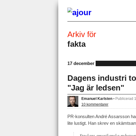
Arkiv för
fakta
17 december
Dagens industri t
"Jag är ledsen"
Emanuel Karlsten
•
Publicerad 
10 kommentarer
PR-konsulten André Assarsson had
lite lustigt. Han skrev en skämts
Stackars amerikanska nyhetsupp