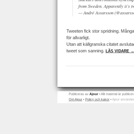
from Sweden. Apparently it’s tw
— André Assarsson (@assars
Tweeten fick stor spridning. Många 
för allvarligt.
Utan att källgranska citatet avslu
tweet som sanning.
LÄS VIDARE 
Publiceras av
Ajour
• Allt material är publicer
Om Ajour
•
Policy och kakor
•
Ajour använder