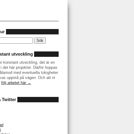
our
tant utveckling
er konstant utveckling, det är en
i det här projektet. Därför hoppas
r tålamod med eventuella tokigheter
as uppstå på vägen. Och att ni
–
följ arbetet här →
å Twitter
ad
i