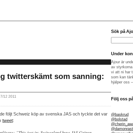
Sök på Aj
Sök
efter:
Under kons
Ajour är und
av styrkorna 
vi att ni ha
og twitterskämt som sanning:
som kan tänk
hjälper oss 
17/12 2011
Följ oss p
e följt Schweiz köp av svenska JAS och tyckte det var
@baskrud
@bolstad
am
tweet
:
@cherin_aw
@damonrast
läsare: ”This just in: Switzerland buys JAS Gripen