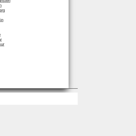
rlsten
n
erg
in
e
v
sur